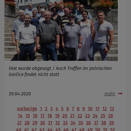
Fest wurde abgesagt / Auch Treffen im polnischen
Gorlice findet nicht statt
29.04.2020
mehr
vorherige
1
2
3
4
5
6
7
8
9
10
11
12
13
14
15
16
17
18
19
20
21
22
23
24
25
26
27
28
29
30
31
32
33
34
35
36
37
38
39
40
41
42
43
44
45
46
47
48
49
50
51
52