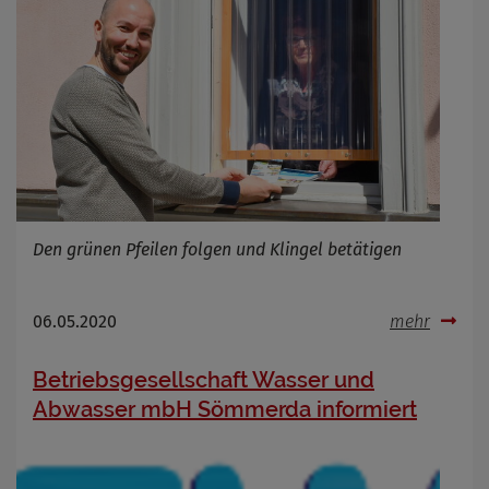
Cookie Name
_osm_totp_token
Cookie Laufzeit
Name
Cookies die bei der Verwendung von
OpenWeatherAPI gesetzt werden
Anbieter
Zweck
Cookie Name
Den grünen Pfeilen folgen und Klingel betätigen
Cookie Laufzeit
Infos schließen
06.05.2020
mehr
Betriebsgesellschaft Wasser und
Abwasser mbH Sömmerda informiert