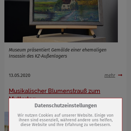
Museum präsentiert Gemälde einer ehemaligen
Insassin des KZ-Außenlagers
13.05.2020
mehr
Musikalischer Blumenstrauß zum
Muttertag
Zum Betrieb der Seite notwendige Cookies /
Datenschutzeinstellungen
Drittanbieter:
Wir nutzen Cookies auf unserer Website. Einige von
ihnen sind essenziell, während andere uns helfen,
diese Website und Ihre Erfahrung zu verbessern.
Name
PHP Session Cookie