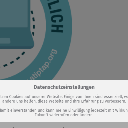
Zum Betrieb der Seite notwendige Cookies / Drittanbieter:
Datenschutzeinstellungen
tzen Cookies auf unserer Website. Einige von ihnen sind essenziell, 
andere uns helfen, diese Website und Ihre Erfahrung zu verbessern.
PHP Session Cookie
Eigentümer dieser Website (Wenko-Wenselaar GmbH & Co. KG)
damit einverstanden und kann meine Einwilligung jederzeit mit Wirkun
Zukunft widerrufen oder ändern.
Absicherung Kontaktformular / SPAM Schutz
Name
PHPSESSID, fe_typo_user
ut bekanntgeben zu können, dass Sömmerda nun offiziell als l