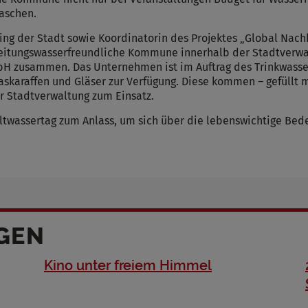
Cookies die bei der Verwendung von OpenWeatherAPI gesetzt werden
aschen.
ing der Stadt sowie Koordinatorin des Projektes „Global Nach
Name
ungswasserfreundliche Kommune innerhalb der Stadtverwaltu
bH zusammen. Das Unternehmen ist im Auftrag des Trinkwasse
ufzeit
askaraffen und Gläser zur Verfügung. Diese kommen – gefüllt m
r Stadtverwaltung zum Einsatz.
Infos schließen
ltwassertag zum Anlass, um sich über die lebenswichtige Be
GEN
Kino unter freiem Himmel