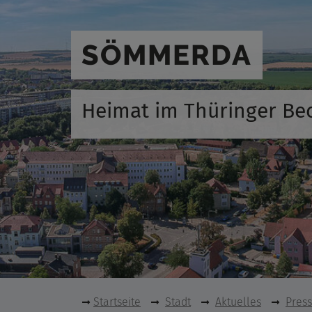
SÖMMERDA
Heimat im Thüringer Be
Startseite
Stadt
Aktuelles
Pres