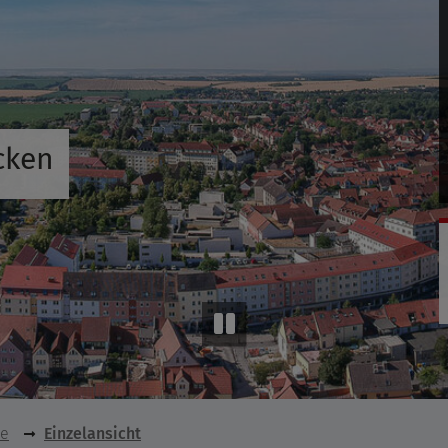
cken
se
Einzelansicht