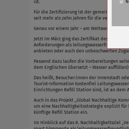
ist.
N
Cookie La
Für die Zertifizierung ist der gemeinnützige V
Name
seit mehr als zehn Jahren für die verstärkte
Anbieter
Genau vor einem Jahr – am Weltwassertag 20
Zweck
Jetzt im März ging das Zertifikat des Vereins
Cookie 
Anforderungen als leitungswasserfreundliche 
Cookie La
anbieten oder auch den unbeschwerten Zugang
Passend dazu laufen die Vorbereitungen seit
dem Englischen übersetzt – Wasser auffüllen)
Name
Das heißt, Besucher:innen der Innenstadt od
Anbieter
Tourist-Information kostenfrei Leitungswasse
Zweck
Einrichtungen Refill Station sind, ist an dem 
Cookie 
Auch in das Projekt „Global Nachhaltige Ko
Cookie La
um eine Nachhaltigkeitsstrategie explizit fü
künftige Refill Station ein.
Im Hinblick auf das 6. Nachhaltigkeitsziel „
spart Sömmerda als leitungswasserfreundlich