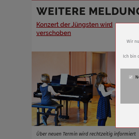
WEITERE MELDUN
Konzert der Jüngsten wird
verschoben
Wir nu
Name
Anbieter
Ich bin 
Zweck
Cookie 
N
Cookie La
Name
Anbieter
Zweck
Cookie 
Cookie La
Über neuen Termin wird rechtzeitig informiert