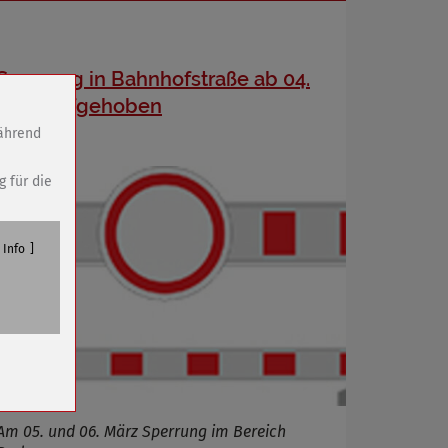
Sperrung in Bahnhofstraße ab 04.
März aufgehoben
während
g für die
Info
n
Am 05. und 06. März Sperrung im Bereich