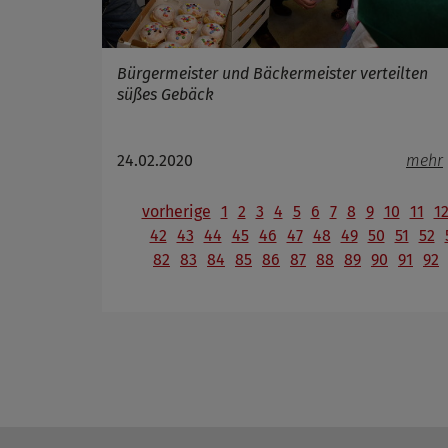
Bürgermeister und Bäckermeister verteilten
süßes Gebäck
24.02.2020
mehr
vorherige
1
2
3
4
5
6
7
8
9
10
11
1
42
43
44
45
46
47
48
49
50
51
52
82
83
84
85
86
87
88
89
90
91
92