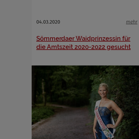
Name
04.03.2020
mehr
Anbieter
Zweck
Sömmerdaer Waidprinzessin für
Cookie 
die Amtszeit 2020-2022 gesucht
Cookie La
Name
Anbieter
Zweck
Cookie 
Cookie La