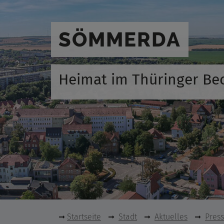
SÖMMERDA
Heimat im Thüringer Be
Startseite
Stadt
Aktuelles
Pres