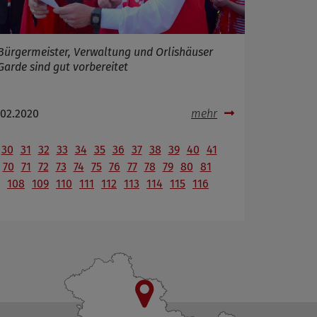
Bürgermeister, Verwaltung und Orlishäuser
Garde sind gut vorbereitet
.02.2020
mehr
30
31
32
33
34
35
36
37
38
39
40
41
70
71
72
73
74
75
76
77
78
79
80
81
108
109
110
111
112
113
114
115
116