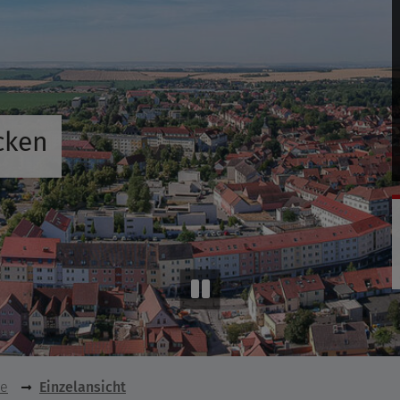
cken
se
Einzelansicht