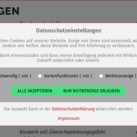
GEN
Spatenstich für neues
Zum Betrieb der Seite notwendige Cookies / Drittanbieter:
Datenschutzeinstellungen
Schöpfwerk
tzen Cookies auf unserer Website. Einige von ihnen sind essenziell, 
andere uns helfen, diese Website und Ihre Erfahrung zu verbessern.
PHP Session Cookie
Eigentümer dieser Website (Wenko-Wenselaar GmbH & Co. KG)
damit einverstanden und kann meine Einwilligung jederzeit mit Wirkun
Zukunft widerrufen oder ändern.
Absicherung Kontaktformular / SPAM Schutz
Name
PHPSESSID, fe_typo_user
otwendig
Kartenfunktionen
Wetteranzeige
ufzeit
undefined
Info
Info
ALLE AKZEPTIEREN
NUR NOTWENDIGE ERLAUBEN
Cookiespeicherung Entscheidungscookie
Eigentümer dieser Website (Wenko-Wenselaar GmbH & Co. KG)
Speichert die Einstellungen der Besucher bezüglich der Speicherung vo
Die Auswahl kann in der
Datenschutzerklärung
widerrufen werden.
Cookies.
Name
dywc
Impressum
ufzeit
1 Jahr
Bauwerk soll Überschwemmungsgefahr