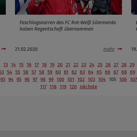
Faschingsnarren des FC Rot-Weiß Sömmerda
haben Regentschaft übernommen
21.02.2020
mehr
19
2
13
14
15
16
17
18
19
20
21
22
23
24
25
26
27
28
29
53
54
55
56
57
58
59
60
61
62
63
64
65
66
67
68
69
93
94
95
96
97
98
99
100
101
102
103
104
105
106
107
117
118
119
120
nächste