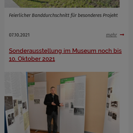
Feierlicher Banddurchschnitt für besonderes Projekt
Name
Cookies die bei der Verwendung von
OpenWeatherAPI gesetzt werden
Anbieter
Zweck
07.10.2021
mehr
Cookie Name
Cookie Laufzeit
Sonderausstellung im Museum noch bis
10. Oktober 2021
Infos schließen