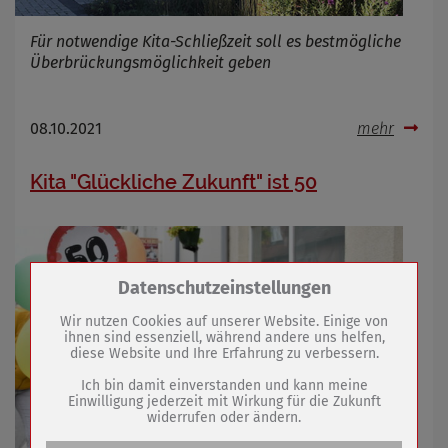
Für notwendige Kita-Schließzeit soll es bestmögliche
Überbrückungsmöglichkeit geben
08.10.2021
mehr
Kita "Glückliche Zukunft" ist 50
Zum Betrieb der Seite notwendige Cookies /
Datenschutzeinstellungen
Drittanbieter:
Wir nutzen Cookies auf unserer Website. Einige von
ihnen sind essenziell, während andere uns helfen,
diese Website und Ihre Erfahrung zu verbessern.
Name
PHP Session Cookie
Anbieter
Eigentümer dieser Website (Wenko-
Ich bin damit einverstanden und kann meine
Wenselaar GmbH & Co. KG)
Einwilligung jederzeit mit Wirkung für die Zukunft
widerrufen oder ändern.
Zweck
Absicherung Kontaktformular / SPAM
Schutz