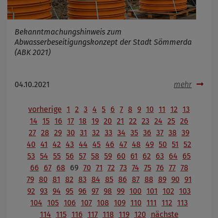
Bekanntmachungshinweis zum
Abwasserbeseitigungskonzept der Stadt Sömmerda
(ABK 2021)
04.10.2021
mehr
vorherige
1
2
3
4
5
6
7
8
9
10
11
12
13
14
15
16
17
18
19
20
21
22
23
24
25
26
27
28
29
30
31
32
33
34
35
36
37
38
39
40
41
42
43
44
45
46
47
48
49
50
51
52
53
54
55
56
57
58
59
60
61
62
63
64
65
66
67
68
69
70
71
72
73
74
75
76
77
78
79
80
81
82
83
84
85
86
87
88
89
90
91
92
93
94
95
96
97
98
99
100
101
102
103
104
105
106
107
108
109
110
111
112
113
114
115
116
117
118
119
120
nächste