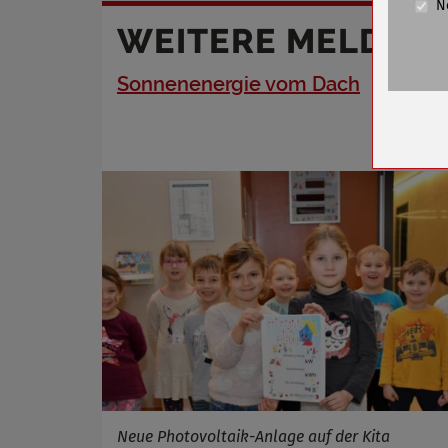
N
Cookie La
WEITERE MELDUN
Name
Sonnenenergie vom Dach
Anbieter
Zweck
Cookie 
Cookie La
Name
Anbieter
Zweck
Cookie 
Cookie La
Neue Photovoltaik-Anlage auf der Kita