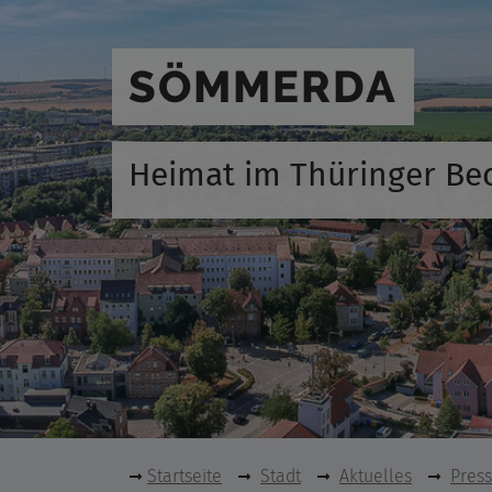
SÖMMERDA
Heimat im Thüringer Be
Startseite
Stadt
Aktuelles
Pres