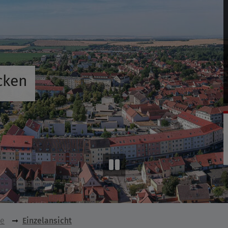
cken
se
Einzelansicht