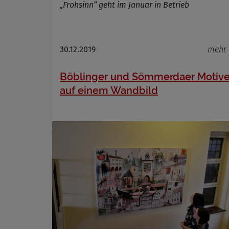
Name
„Frohsinn“ geht im Januar in Betrieb
Anbieter
Zweck
Cookie 
30.12.2019
mehr
Cookie La
Böblinger und Sömmerdaer Motiv
auf einem Wandbild