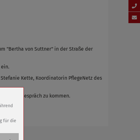
um "Bertha von Suttner" in der Straße der
ein.
Stefanie Kette, Koordinatorin PflegeNetz des
erenden ins Gespräch zu kommen.
während
g für die