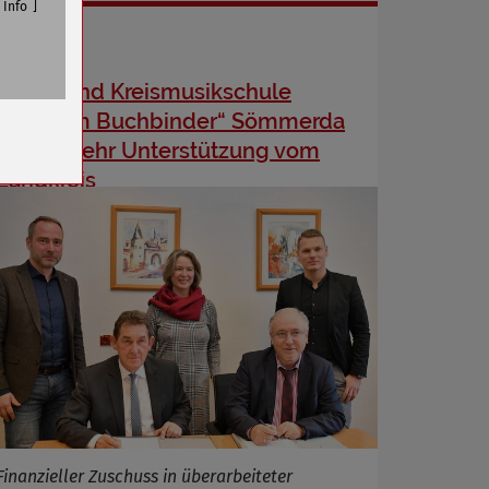
Info
Stadt- und Kreismusikschule
n
„Wilhelm Buchbinder“ Sömmerda
erhält mehr Unterstützung vom
Landkreis
Finanzieller Zuschuss in überarbeiteter