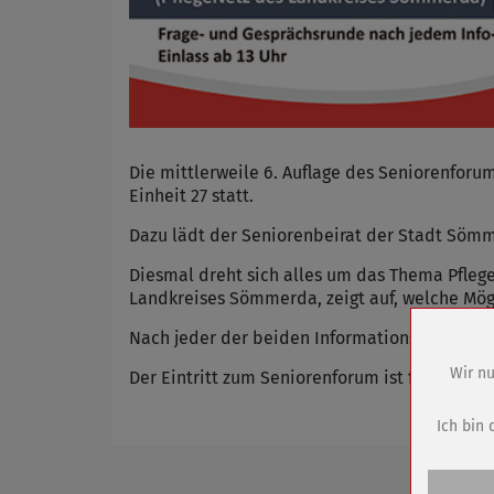
Die mittlerweile 6. Auflage des Seniorenforum
Einheit 27 statt.
Dazu lädt der Seniorenbeirat der Stadt Sömm
Diesmal dreht sich alles um das Thema Pflege
Landkreises Sömmerda, zeigt auf, welche Mögli
Nach jeder der beiden Informationsrunden gib
Wir nu
Der Eintritt zum Seniorenforum ist frei. Einlas
Name
Anbieter
Ich bin 
Zweck
Cookie 