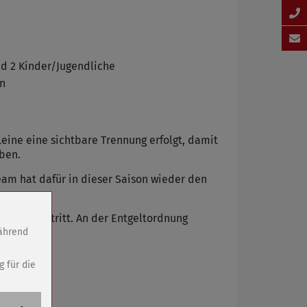
und 2 Kinder/Jugendliche
en
eine eine sichtbare Trennung erfolgt, damit
ben.
am hat dafür in dieser Saison wieder den
 in Kraft tritt. An der Entgeltordnung
während
g für die