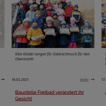
Cookies die bei der Verwendung von OpenWeatherAPI gesetzt werden
Name
ufzeit
Infos schließen
Kita-Kinder sorgen für Osterschmuck für den
Obermarkt
19.03.2021
mehr
17
Baustelle Freibad verändert ihr
Gesicht