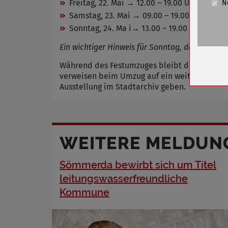
Freitag, 22. Mai → 12.00 – 19.00 Uhr
N
Cookie La
Samstag, 23. Mai → 09.00 – 19.00 Uhr
Sonntag, 24. Ma i→ 13.00 – 19.00 Uhr
Name
Anbieter
Ein wichtiger Hinweis für Sonntag, den 24. Ma
Zweck
Während des Festumzuges bleibt das Stadtba
Cookie 
verweisen beim Umzug auf ein weiteres Jubi
Cookie La
Ausstellung im Stadtarchiv geben.
Name
WEITERE MELDUN
Anbieter
Zweck
Sömmerda bewirbt sich um Titel
Cookie 
leitungswasserfreundliche
Cookie La
Kommune