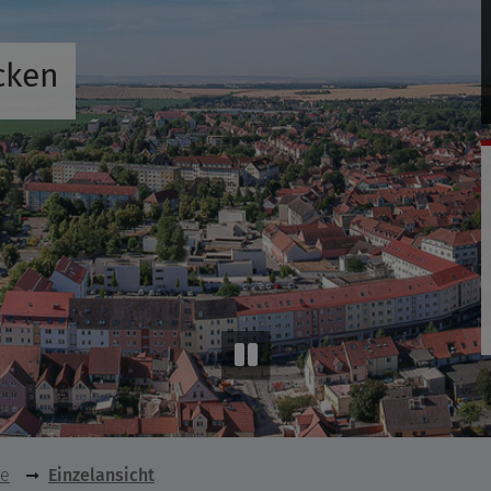
cken
se
Einzelansicht