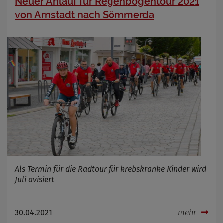
Neuer Anlauf für Regenbogentour 2021
Anbieter
von Arnstadt nach Sömmerda
Zweck
Cookie Name
Cookie Laufzeit
Infos schließen
Als Termin für die Radtour für krebskranke Kinder wird
Juli avisiert
30.04.2021
mehr