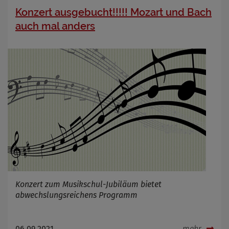
OpenWeatherAPI gesetzt werden
Konzert ausgebucht!!!!! Mozart und Bach
Anbieter
auch mal anders
Zweck
Cookie Name
Cookie Laufzeit
Infos schließen
Konzert zum Musikschul-Jubiläum bietet
abwechslungsreichens Programm
06.09.2021
mehr