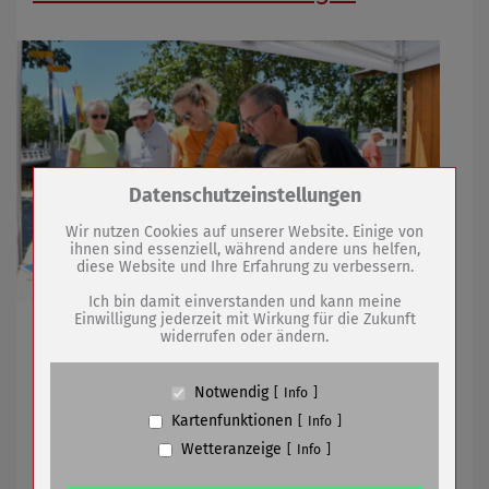
Zum Betrieb der Seite notwendige Cookies /
Datenschutzeinstellungen
Drittanbieter:
Wir nutzen Cookies auf unserer Website. Einige von
ihnen sind essenziell, während andere uns helfen,
diese Website und Ihre Erfahrung zu verbessern.
Name
PHP Session Cookie
Anbieter
Eigentümer dieser Website (Wenko-
Ich bin damit einverstanden und kann meine
Wenselaar GmbH & Co. KG)
Einwilligung jederzeit mit Wirkung für die Zukunft
Sömmerda stellte mit Tourismusverband "Thüringer
widerrufen oder ändern.
Zweck
Absicherung Kontaktformular / SPAM
Becken" Stadt und Region vor
Schutz
Cookie Name
PHPSESSID, fe_typo_user
Notwendig
Info
Cookie Laufzeit
undefined
Kartenfunktionen
Info
06.07.2022
mehr
Wetteranzeige
Info
Name
Cookiespeicherung Entscheidungscookie
Informationen der
Anbieter
Eigentümer dieser Website (Wenko-