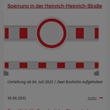
Zweck
Sperrung in der Heinrich-Heinrich-Straße
Cookie Name
Cookie Laufzeit
Infos schließen
Umleitung ab 04. Juli 2022 / Zwei Bushalte aufgehoben
30.06.2022
mehr