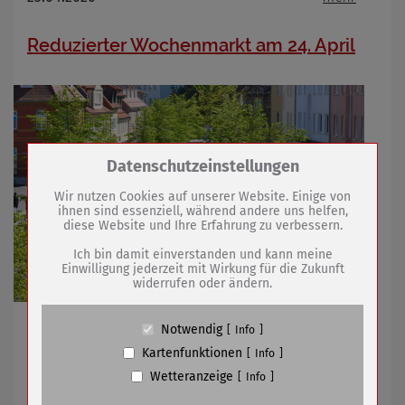
Reduzierter Wochenmarkt am 24. April
Zum Betrieb der Seite notwendige Cookies /
Datenschutzeinstellungen
Drittanbieter:
Wir nutzen Cookies auf unserer Website. Einige von
ihnen sind essenziell, während andere uns helfen,
diese Website und Ihre Erfahrung zu verbessern.
Name
PHP Session Cookie
Anbieter
Eigentümer dieser Website (Wenko-
Ich bin damit einverstanden und kann meine
Wenselaar GmbH & Co. KG)
Einwilligung jederzeit mit Wirkung für die Zukunft
widerrufen oder ändern.
Zweck
Absicherung Kontaktformular / SPAM
Schutz
Cookie Name
PHPSESSID, fe_typo_user
Gartenmarkt an zwei Tagen in der Innenstadt
Notwendig
Info
Cookie Laufzeit
undefined
Kartenfunktionen
Info
Wetteranzeige
Info
21.04.2026
mehr
Name
Cookiespeicherung Entscheidungscookie
Anbieter
Eigentümer dieser Website (Wenko-