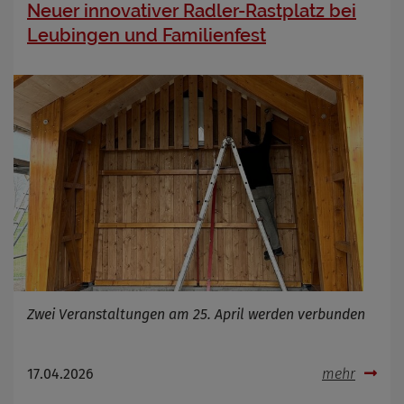
Neuer innovativer Radler-Rastplatz bei
Zweck
Cookie Name
Leubingen und Familienfest
Cookie Laufzeit
Infos schließen
Zwei Veranstaltungen am 25. April werden verbunden
17.04.2026
mehr