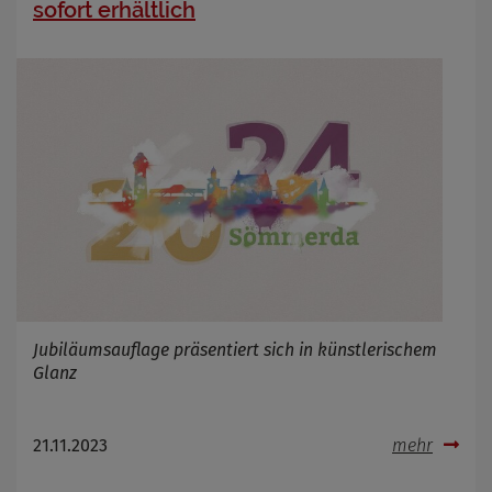
sofort erhältlich
Zweck
Cookie Name
Cookie Laufzeit
Infos schließen
Jubiläumsauflage präsentiert sich in künstlerischem
Glanz
21.11.2023
mehr