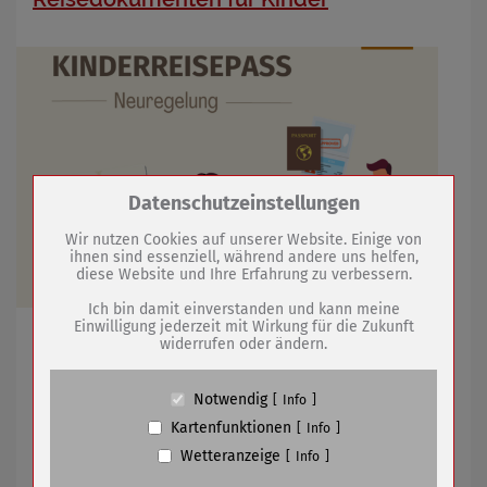
Zum Betrieb der Seite notwendige Cookies /
Datenschutzeinstellungen
Drittanbieter:
Wir nutzen Cookies auf unserer Website. Einige von
ihnen sind essenziell, während andere uns helfen,
diese Website und Ihre Erfahrung zu verbessern.
Name
PHP Session Cookie
Anbieter
Eigentümer dieser Website (Wenko-
Ich bin damit einverstanden und kann meine
Wenselaar GmbH & Co. KG)
Einwilligung jederzeit mit Wirkung für die Zukunft
Kinderreisepass ab 01.01.2024 nicht mehr beantragbar
widerrufen oder ändern.
Zweck
Absicherung Kontaktformular / SPAM
Schutz
Cookie Name
PHPSESSID, fe_typo_user
Notwendig
Info
27.11.2023
mehr
Cookie Laufzeit
undefined
Kartenfunktionen
Info
Wetteranzeige
Info
Vollsperrungen
Name
Cookiespeicherung Entscheidungscookie