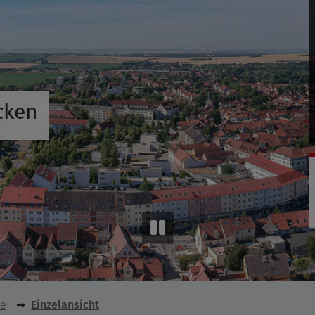
cken
se
Einzelansicht