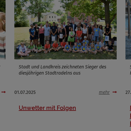
Cookies die bei der Verwendung von OpenWeatherAPI gesetzt werden
Name
ufzeit
Infos schließen
r
Stadt und Landkreis zeichneten Sieger des
diesjährigen Stadtradelns aus
01.07.2025
mehr
27
Unwetter mit Folgen