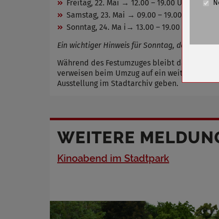
Freitag, 22. Mai → 12.00 – 19.00 Uhr
N
Cookie La
Samstag, 23. Mai → 09.00 – 19.00 Uhr
Sonntag, 24. Ma i→ 13.00 – 19.00 Uhr
Name
Anbieter
Ein wichtiger Hinweis für Sonntag, den 24. Ma
Zweck
Während des Festumzuges bleibt das Stadtba
Cookie 
verweisen beim Umzug auf ein weiteres Jubi
Cookie La
Ausstellung im Stadtarchiv geben.
Name
WEITERE MELDUN
Anbieter
Zweck
Kinoabend im Stadtpark
Cookie 
Cookie La