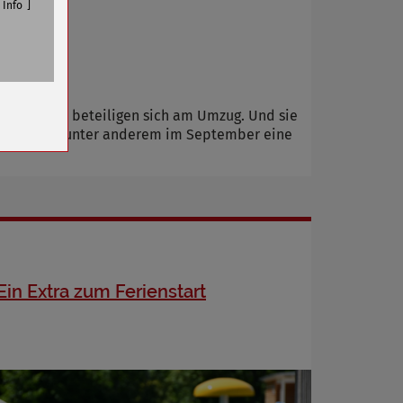
Info
n
 SömBäder beteiligen sich am Umzug. Und sie
zu wird es unter anderem im September eine
Ein Extra zum Ferienstart