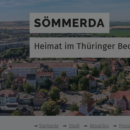
SÖMMERDA
Heimat im Thüringer Be
Startseite
Stadt
Aktuelles
Pres