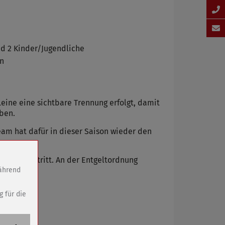
und 2 Kinder/Jugendliche
en
eine eine sichtbare Trennung erfolgt, damit
ben.
am hat dafür in dieser Saison wieder den
 in Kraft tritt. An der Entgeltordnung
während
g für die