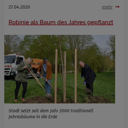
OpenWeatherAPI gesetzt werden
27.04.2020
mehr
Anbieter
Zweck
Robinie als Baum des Jahres gepflanzt
Cookie Name
Cookie Laufzeit
Infos schließen
Stadt setzt seit dem Jahr 2000 traditionell
Jahresbäume in die Erde