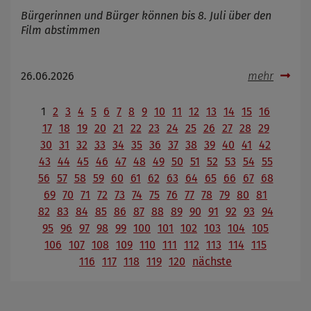
Bürgerinnen und Bürger können bis 8. Juli über den
Film abstimmen
26.06.2026
mehr
1
2
3
4
5
6
7
8
9
10
11
12
13
14
15
16
17
18
19
20
21
22
23
24
25
26
27
28
29
30
31
32
33
34
35
36
37
38
39
40
41
42
43
44
45
46
47
48
49
50
51
52
53
54
55
56
57
58
59
60
61
62
63
64
65
66
67
68
69
70
71
72
73
74
75
76
77
78
79
80
81
82
83
84
85
86
87
88
89
90
91
92
93
94
95
96
97
98
99
100
101
102
103
104
105
106
107
108
109
110
111
112
113
114
115
116
117
118
119
120
nächste