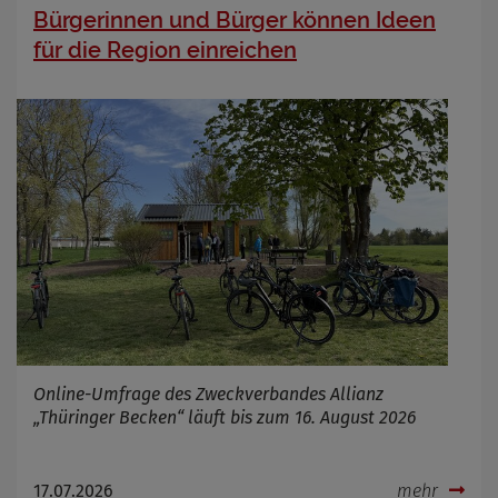
Bürgerinnen und Bürger können Ideen
Name
Cookies die bei der Verwendung von
OpenWeatherAPI gesetzt werden
für die Region einreichen
Anbieter
Zweck
Cookie Name
Cookie Laufzeit
Infos schließen
Online-Umfrage des Zweckverbandes Allianz
„Thüringer Becken“ läuft bis zum 16. August 2026
17.07.2026
mehr