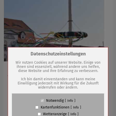
Zum Betrieb der Seite notwendige Cookies /
Datenschutzeinstellungen
Drittanbieter:
Wir nutzen Cookies auf unserer Website. Einige von
ihnen sind essenziell, während andere uns helfen,
Tradition des Maibaumsetzens auch dieses Jahr
diese Website und Ihre Erfahrung zu verbessern.
Name
PHP Session Cookie
fortgeführt
Anbieter
Eigentümer dieser Website (Wenko-
Ich bin damit einverstanden und kann meine
Wenselaar GmbH & Co. KG)
Einwilligung jederzeit mit Wirkung für die Zukunft
widerrufen oder ändern.
Zweck
Absicherung Kontaktformular / SPAM
09.04.2019
mehr
Schutz
Cookie Name
PHPSESSID, fe_typo_user
Notwendig
Info
Team der Stadtverwaltung beim 25.
Cookie Laufzeit
undefined
Kartenfunktionen
Info
Citylauf dabei
Wetteranzeige
Info
Name
Cookiespeicherung Entscheidungscookie