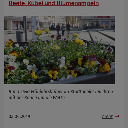
Beete, Kübel und Blumenampeln
Anbieter
Zweck
Cookie Name
Cookie Laufzeit
Infos schließen
Rund 2540 Frühjahrsblüher im Stadtgebiet leuchten
mit der Sonne um die Wette
03.04.2019
mehr