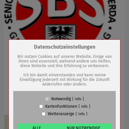
Zum Betrieb der Seite notwendige Cookies /
Datenschutzeinstellungen
Drittanbieter:
Broschüre ist ein Thema in Sitzung des
Wir nutzen Cookies auf unserer Website. Einige von
Seniorenbeirates
ihnen sind essenziell, während andere uns helfen,
diese Website und Ihre Erfahrung zu verbessern.
Name
PHP Session Cookie
Anbieter
Eigentümer dieser Website (Wenko-
Ich bin damit einverstanden und kann meine
Wenselaar GmbH & Co. KG)
06.09.2021
mehr
Einwilligung jederzeit mit Wirkung für die Zukunft
widerrufen oder ändern.
Zweck
Absicherung Kontaktformular / SPAM
Schutz
Konzert ausgebucht!!!!! Mozart und Bach
Cookie Name
PHPSESSID, fe_typo_user
Notwendig
Info
auch mal anders
Cookie Laufzeit
undefined
Kartenfunktionen
Info
Wetteranzeige
Info
Name
Cookiespeicherung Entscheidungscookie
Anbieter
Eigentümer dieser Website (Wenko-
Wenselaar GmbH & Co. KG)
ALLE
NUR NOTWENDIGE