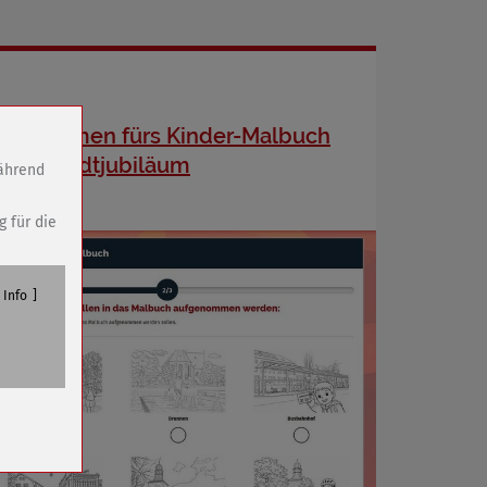
Abstimmen fürs Kinder-Malbuch
zum Stadtjubiläum
während
g für die
Info
n