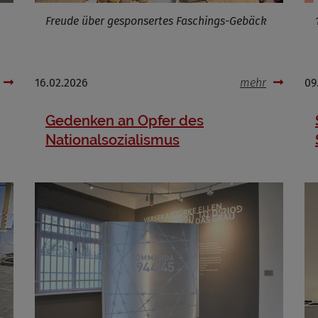
Freude über gesponsertes Faschings-Gebäck
Cookies die bei der Verwendung von OpenStreetMaps gesetzt werden
16.02.2026
mehr
09
Marketing/Tracking
Name
_osm_totp_token
Gedenken an Opfer des
ufzeit
Nationalsozialismus
Cookies die bei der Verwendung von OpenWeatherAPI gesetzt werden
Name
ufzeit
Infos schließen