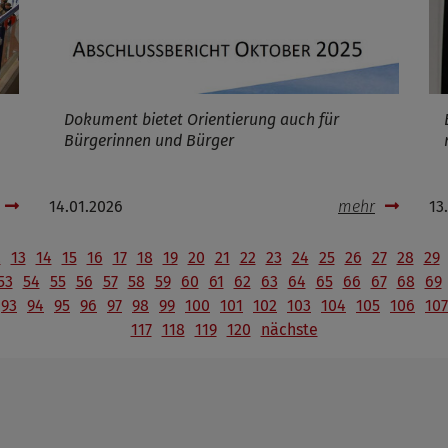
Dokument bietet Orientierung auch für
Bürgerinnen und Bürger
14.01.2026
mehr
13
2
13
14
15
16
17
18
19
20
21
22
23
24
25
26
27
28
29
53
54
55
56
57
58
59
60
61
62
63
64
65
66
67
68
69
93
94
95
96
97
98
99
100
101
102
103
104
105
106
107
117
118
119
120
nächste