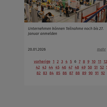
Unternehmen können Teilnahme noch bis 27.
Januar anmelden
20.01.2026
mehr
vorherige
1
2
3
4
5
6
7
8
9
10
11
1
42
43
44
45
46
47
48
49
50
51
52
82
83
84
85
86
87
88
89
90
91
92