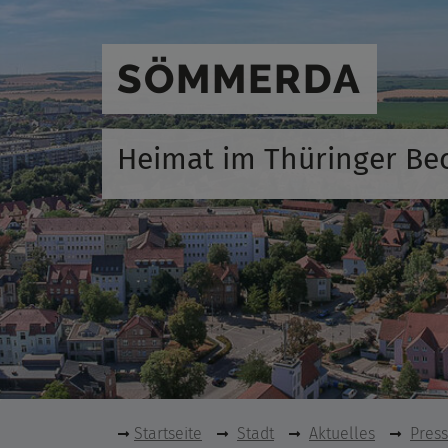
SÖMMERDA
Heimat im Thüringer Be
Startseite
Stadt
Aktuelles
Pres