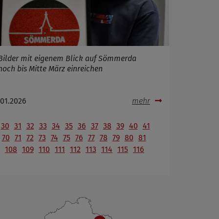
Bilder mit eigenem Blick auf Sömmerda
noch bis Mitte März einreichen
.01.2026
mehr
30
31
32
33
34
35
36
37
38
39
40
41
70
71
72
73
74
75
76
77
78
79
80
81
108
109
110
111
112
113
114
115
116