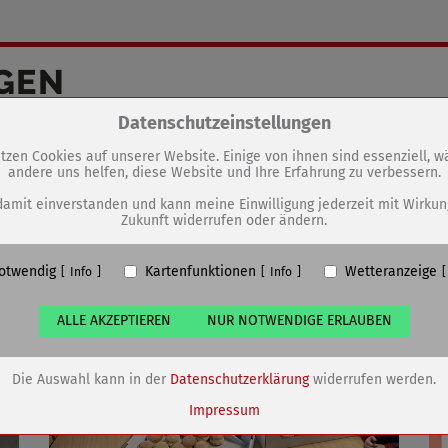
GEN
Zum Betrieb der Seite notwendige Cookies / Drittanbieter:
Datenschutzeinstellungen
Rosenmontags-Pfannkuchen für
die Kitas
tzen Cookies auf unserer Website. Einige von ihnen sind essenziell, 
andere uns helfen, diese Website und Ihre Erfahrung zu verbessern.
PHP Session Cookie
Eigentümer dieser Website (Wenko-Wenselaar GmbH & Co. KG)
damit einverstanden und kann meine Einwilligung jederzeit mit Wirkun
Zukunft widerrufen oder ändern.
Absicherung Kontaktformular / SPAM Schutz
Name
PHPSESSID, fe_typo_user
otwendig
Kartenfunktionen
Wetteranzeige
ufzeit
undefined
Info
Info
ALLE AKZEPTIEREN
NUR NOTWENDIGE ERLAUBEN
Cookiespeicherung Entscheidungscookie
Eigentümer dieser Website (Wenko-Wenselaar GmbH & Co. KG)
Speichert die Einstellungen der Besucher bezüglich der Speicherung vo
Die Auswahl kann in der
Datenschutzerklärung
widerrufen werden.
Cookies.
Name
dywc
Impressum
ufzeit
1 Jahr