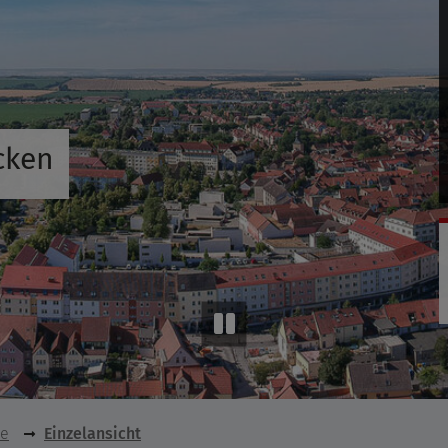
cken
se
Einzelansicht