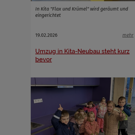
In Kita "Flax und Krümel" wird geräumt und
eingerichtet
Name
Anbieter
19.02.2026
mehr
Zweck
Cookie 
Umzug in Kita-Neubau steht kurz
Cookie La
bevor
Name
Anbieter
Zweck
Cookie 
Cookie La