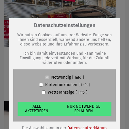
Zum Betrieb der Seite notwendige Cookies /
Datenschutzeinstellungen
Drittanbieter:
Wir nutzen Cookies auf unserer Website. Einige von
ihnen sind essenziell, während andere uns helfen,
diese Website und Ihre Erfahrung zu verbessern.
Name
PHP Session Cookie
Anbieter
Eigentümer dieser Website (Wenko-
Ich bin damit einverstanden und kann meine
2. Bauabschnitt startet
Wenselaar GmbH & Co. KG)
Einwilligung jederzeit mit Wirkung für die Zukunft
widerrufen oder ändern.
Zweck
Absicherung Kontaktformular / SPAM
Schutz
08.04.2022
mehr
Cookie Name
PHPSESSID, fe_typo_user
Notwendig
Info
Cookie Laufzeit
undefined
Kartenfunktionen
Info
Ausbildungsverträge unterschrieben
Wetteranzeige
Info
Name
Cookiespeicherung Entscheidungscookie
Anbieter
Eigentümer dieser Website (Wenko-
Wenselaar GmbH & Co. KG)
ALLE
NUR NOTWENDIGE
AKZEPTIEREN
ERLAUBEN
Zweck
Speichert die Einstellungen der Besucher
bezüglich der Speicherung von Cookies.
Cookie Name
dywc
Die Auswahl kann in der
Datenschutzerklärung