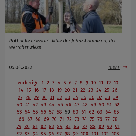
Rotbuche erweitert Allee der Jahresbäume auf der
Werrchenwiese
05.04.2022
mehr
vorherige
1
2
3
4
5
6
7
8
9
10
11
12
13
14
15
16
17
18
19
20
21
22
23
24
25
26
27
28
29
30
31
32
33
34
35
36
37
38
39
40
41
42
43
44
45
46
47
48
49
50
51
52
53
54
55
56
57
58
59
60
61
62
63
64
65
66
67
68
69
70
71
72
73
74
75
76
77
78
79
80
81
82
83
84
85
86
87
88
89
90
91
92
93
94
95
96
97
98
99
100
101
102
103