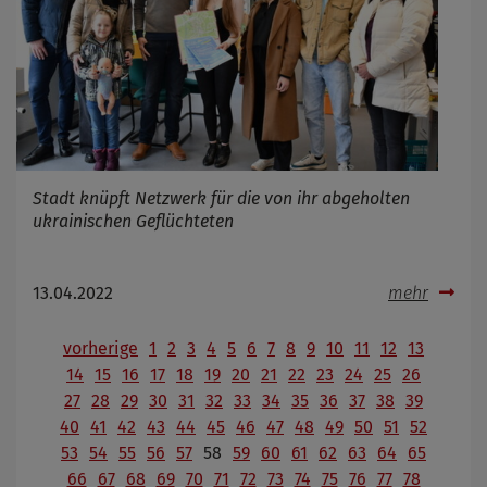
Stadt knüpft Netzwerk für die von ihr abgeholten
ukrainischen Geflüchteten
13.04.2022
mehr
vorherige
1
2
3
4
5
6
7
8
9
10
11
12
13
14
15
16
17
18
19
20
21
22
23
24
25
26
27
28
29
30
31
32
33
34
35
36
37
38
39
40
41
42
43
44
45
46
47
48
49
50
51
52
53
54
55
56
57
58
59
60
61
62
63
64
65
66
67
68
69
70
71
72
73
74
75
76
77
78