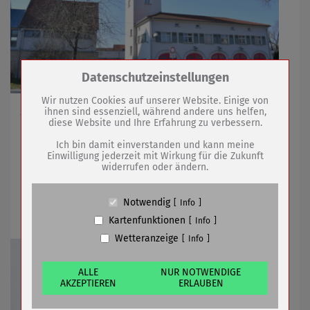
Zum Betrieb der Seite notwendige Cookies /
Datenschutzeinstellungen
Drittanbieter:
Wir nutzen Cookies auf unserer Website. Einige von
Am 01. Mai Vorführungen und Rundgänge auf der
ihnen sind essenziell, während andere uns helfen,
diese Website und Ihre Erfahrung zu verbessern.
Feuerwache
Name
PHP Session Cookie
Anbieter
Eigentümer dieser Website (Wenko-
Ich bin damit einverstanden und kann meine
Wenselaar GmbH & Co. KG)
Einwilligung jederzeit mit Wirkung für die Zukunft
widerrufen oder ändern.
Zweck
Absicherung Kontaktformular / SPAM
28.04.2022
mehr
Schutz
Cookie Name
PHPSESSID, fe_typo_user
Notwendig
Info
Maibaum steht vor dem Rathaus
Cookie Laufzeit
undefined
Kartenfunktionen
Info
Wetteranzeige
Info
Name
Cookiespeicherung Entscheidungscookie
Anbieter
Eigentümer dieser Website (Wenko-
Wenselaar GmbH & Co. KG)
ALLE
NUR NOTWENDIGE
AKZEPTIEREN
ERLAUBEN
Zweck
Speichert die Einstellungen der Besucher
bezüglich der Speicherung von Cookies.