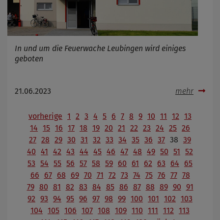
In und um die Feuerwache Leubingen wird einiges
geboten
21.06.2023
mehr
vorherige
1
2
3
4
5
6
7
8
9
10
11
12
13
14
15
16
17
18
19
20
21
22
23
24
25
26
27
28
29
30
31
32
33
34
35
36
37
38
39
40
41
42
43
44
45
46
47
48
49
50
51
52
53
54
55
56
57
58
59
60
61
62
63
64
65
66
67
68
69
70
71
72
73
74
75
76
77
78
79
80
81
82
83
84
85
86
87
88
89
90
91
92
93
94
95
96
97
98
99
100
101
102
103
104
105
106
107
108
109
110
111
112
113