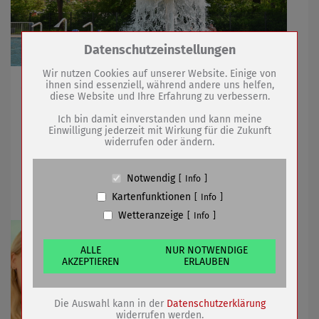
Zum Betrieb der Seite notwendige Cookies /
Datenschutzeinstellungen
Drittanbieter:
Wir nutzen Cookies auf unserer Website. Einige von
Zahlreiche Attraktionen am Sonntag
ihnen sind essenziell, während andere uns helfen,
diese Website und Ihre Erfahrung zu verbessern.
Name
PHP Session Cookie
Anbieter
Eigentümer dieser Website (Wenko-
Ich bin damit einverstanden und kann meine
Wenselaar GmbH & Co. KG)
Einwilligung jederzeit mit Wirkung für die Zukunft
07.07.2023
mehr
widerrufen oder ändern.
Zweck
Absicherung Kontaktformular / SPAM
Schutz
Bibliothek schnürt nächstes
Cookie Name
PHPSESSID, fe_typo_user
Notwendig
Info
Bewerbungspaket
Cookie Laufzeit
undefined
Kartenfunktionen
Info
Wetteranzeige
Info
Name
Cookiespeicherung Entscheidungscookie
Anbieter
Eigentümer dieser Website (Wenko-
Wenselaar GmbH & Co. KG)
ALLE
NUR NOTWENDIGE
AKZEPTIEREN
ERLAUBEN
Zweck
Speichert die Einstellungen der Besucher
bezüglich der Speicherung von Cookies.
Cookie Name
dywc
Die Auswahl kann in der
Datenschutzerklärung
Cookie Laufzeit
1 Jahr
widerrufen werden.