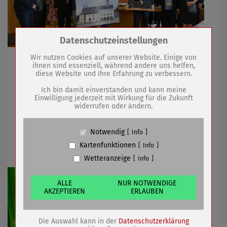
Zum Betrieb der Seite notwendige Cookies /
Datenschutzeinstellungen
Drittanbieter:
Wir nutzen Cookies auf unserer Website. Einige von
Besuch in Partnerstadt mit anspruchsvollem
ihnen sind essenziell, während andere uns helfen,
Programm
diese Website und Ihre Erfahrung zu verbessern.
Name
PHP Session Cookie
Anbieter
Eigentümer dieser Website (Wenko-
Ich bin damit einverstanden und kann meine
Wenselaar GmbH & Co. KG)
Einwilligung jederzeit mit Wirkung für die Zukunft
09.10.2023
mehr
widerrufen oder ändern.
Zweck
Absicherung Kontaktformular / SPAM
Schutz
Cookie Name
PHPSESSID, fe_typo_user
Sömmerdaer Sportlerball mit
Notwendig
Info
Cookie Laufzeit
undefined
Auszeichnungen, Show und Tanz
Kartenfunktionen
Info
Wetteranzeige
Info
Name
Cookiespeicherung Entscheidungscookie
Anbieter
Eigentümer dieser Website (Wenko-
Wenselaar GmbH & Co. KG)
ALLE
NUR NOTWENDIGE
AKZEPTIEREN
ERLAUBEN
Zweck
Speichert die Einstellungen der Besucher
bezüglich der Speicherung von Cookies.
Cookie Name
dywc
Die Auswahl kann in der
Datenschutzerklärung
Cookie Laufzeit
1 Jahr