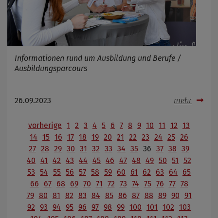
Informationen rund um Ausbildung und Berufe /
Ausbildungsparcours
26.09.2023
mehr
vorherige
1
2
3
4
5
6
7
8
9
10
11
12
13
14
15
16
17
18
19
20
21
22
23
24
25
26
27
28
29
30
31
32
33
34
35
36
37
38
39
40
41
42
43
44
45
46
47
48
49
50
51
52
53
54
55
56
57
58
59
60
61
62
63
64
65
66
67
68
69
70
71
72
73
74
75
76
77
78
79
80
81
82
83
84
85
86
87
88
89
90
91
92
93
94
95
96
97
98
99
100
101
102
103