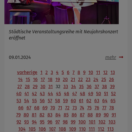
Städtische Veranstaltungsreihe mit Neujahrskonzert
eröffnet
09.01.2024
mehr
vorherige
1
2
3
4
5
6
7
8
9
10
11
12
13
14
15
16
17
18
19
20
21
22
23
24
25
26
27
28
29
30
31
32
33
34
35
36
37
38
39
40
41
42
43
44
45
46
47
48
49
50
51
52
53
54
55
56
57
58
59
60
61
62
63
64
65
66
67
68
69
70
71
72
73
74
75
76
77
78
79
80
81
82
83
84
85
86
87
88
89
90
91
92
93
94
95
96
97
98
99
100
101
102
103
104
105
106
107
108
109
110
111
112
113