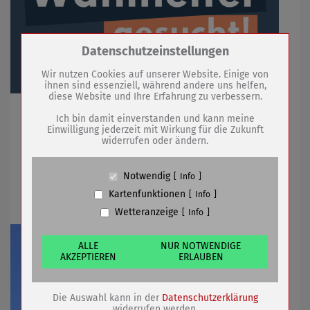
Zum Betrieb der Seite notwendige Cookies /
Datenschutzeinstellungen
Drittanbieter:
Wir nutzen Cookies auf unserer Website. Einige von
ihnen sind essenziell, während andere uns helfen,
diese Website und Ihre Erfahrung zu verbessern.
Name
PHP Session Cookie
Ehrenamtliche für das Superwahljahr 2024 benötigt
Anbieter
Eigentümer dieser Website (Wenko-
Ich bin damit einverstanden und kann meine
Wenselaar GmbH & Co. KG)
Einwilligung jederzeit mit Wirkung für die Zukunft
widerrufen oder ändern.
Zweck
Absicherung Kontaktformular / SPAM
Schutz
26.01.2024
mehr
Cookie Name
PHPSESSID, fe_typo_user
Notwendig
Info
Cookie Laufzeit
undefined
Tourist-Information geschlossen
Kartenfunktionen
Info
Wetteranzeige
Info
Name
Cookiespeicherung Entscheidungscookie
Anbieter
Eigentümer dieser Website (Wenko-
Wenselaar GmbH & Co. KG)
ALLE
NUR NOTWENDIGE
AKZEPTIEREN
ERLAUBEN
Zweck
Speichert die Einstellungen der Besucher
bezüglich der Speicherung von Cookies.
Cookie Name
dywc
Die Auswahl kann in der
Datenschutzerklärung
Cookie Laufzeit
1 Jahr
widerrufen werden.