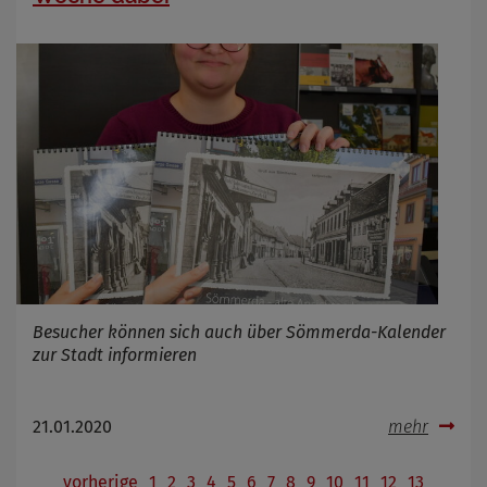
Besucher können sich auch über Sömmerda-Kalender
zur Stadt informieren
21.01.2020
mehr
vorherige
1
2
3
4
5
6
7
8
9
10
11
12
13