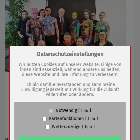
Zum Betrieb der Seite notwendige Cookies /
Datenschutzeinstellungen
Drittanbieter:
Wir nutzen Cookies auf unserer Website. Einige von
ihnen sind essenziell, während andere uns helfen,
diese Website und Ihre Erfahrung zu verbessern.
Name
PHP Session Cookie
Auch Sömmerdas Stadtchef bestaunte kreative
Anbieter
Eigentümer dieser Website (Wenko-
Ich bin damit einverstanden und kann meine
Kunstwerke auf der Haut
Wenselaar GmbH & Co. KG)
Einwilligung jederzeit mit Wirkung für die Zukunft
widerrufen oder ändern.
Zweck
Absicherung Kontaktformular / SPAM
Schutz
Cookie Name
PHPSESSID, fe_typo_user
03.02.2020
mehr
Notwendig
Info
Cookie Laufzeit
undefined
Kartenfunktionen
Info
Stadtschlüssel in Narrenhand
Wetteranzeige
Info
Name
Cookiespeicherung Entscheidungscookie
Anbieter
Eigentümer dieser Website (Wenko-