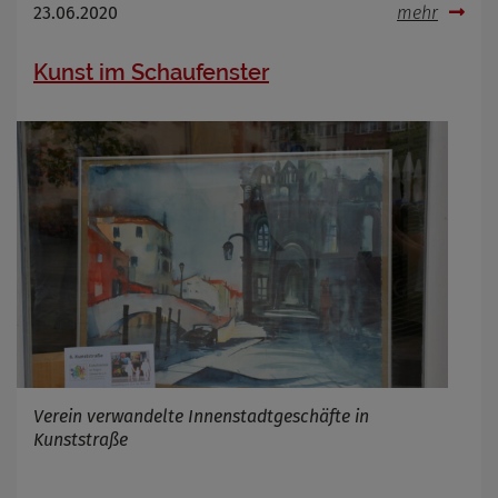
OpenWeatherAPI gesetzt werden
23.06.2020
mehr
Anbieter
Zweck
Kunst im Schaufenster
Cookie Name
Cookie Laufzeit
Infos schließen
Verein verwandelte Innenstadtgeschäfte in
Kunststraße