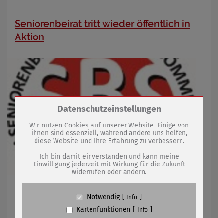
Seniorenbeirat tritt wieder öffentlich in
Aktion
Zum Betrieb der Seite notwendige Cookies /
Datenschutzeinstellungen
Drittanbieter:
Wir nutzen Cookies auf unserer Website. Einige von
ihnen sind essenziell, während andere uns helfen,
diese Website und Ihre Erfahrung zu verbessern.
Name
PHP Session Cookie
Anbieter
Eigentümer dieser Website (Wenko-
Ich bin damit einverstanden und kann meine
Wenselaar GmbH & Co. KG)
Einwilligung jederzeit mit Wirkung für die Zukunft
widerrufen oder ändern.
Zweck
Absicherung Kontaktformular / SPAM
Schutz
Im Juli wieder Sprechstunde und Infostand
Cookie Name
PHPSESSID, fe_typo_user
Notwendig
Info
Cookie Laufzeit
undefined
Kartenfunktionen
Info