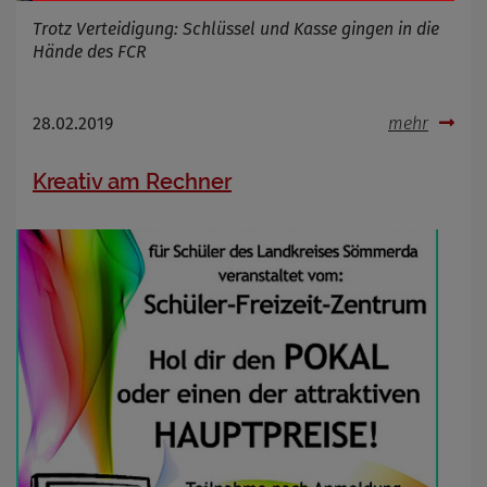
Trotz Verteidigung: Schlüssel und Kasse gingen in die
Name
Cookies die bei der Verwendung von
OpenStreetMaps gesetzt werden
Hände des FCR
Anbieter
Zweck
Marketing/Tracking
28.02.2019
mehr
Cookie Name
_osm_totp_token
Cookie Laufzeit
Kreativ am Rechner
Name
Cookies die bei der Verwendung von
OpenWeatherAPI gesetzt werden
Anbieter
Zweck
Cookie Name
Cookie Laufzeit
Infos schließen