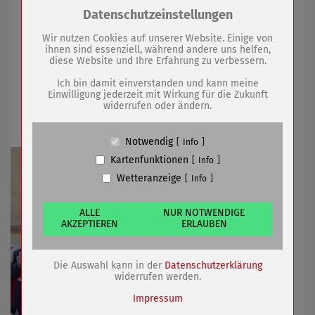
Zum Betrieb der Seite notwendige Cookies /
Datenschutzeinstellungen
Bürgermeister hatte bei seinem Besuch Pfannkuchen
Drittanbieter:
im Gepäck
Wir nutzen Cookies auf unserer Website. Einige von
ihnen sind essenziell, während andere uns helfen,
diese Website und Ihre Erfahrung zu verbessern.
Name
PHP Session Cookie
04.03.2019
mehr
Anbieter
Eigentümer dieser Website (Wenko-
Ich bin damit einverstanden und kann meine
Wenselaar GmbH & Co. KG)
Einwilligung jederzeit mit Wirkung für die Zukunft
widerrufen oder ändern.
Zweck
Absicherung Kontaktformular / SPAM
Narren eroberten das Rathaus
Schutz
Cookie Name
PHPSESSID, fe_typo_user
Notwendig
Info
Cookie Laufzeit
undefined
Kartenfunktionen
Info
Wetteranzeige
Info
Name
Cookiespeicherung Entscheidungscookie
Anbieter
Eigentümer dieser Website (Wenko-
Wenselaar GmbH & Co. KG)
ALLE
NUR NOTWENDIGE
AKZEPTIEREN
ERLAUBEN
Zweck
Speichert die Einstellungen der Besucher
bezüglich der Speicherung von Cookies.
Cookie Name
dywc
Die Auswahl kann in der
Datenschutzerklärung
Cookie Laufzeit
1 Jahr
widerrufen werden.
Impressum