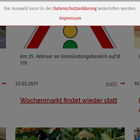
Speichert die Einstellungen der Besucher bezüglich der Speicherung vo
Die Auswahl kann in der
Datenschutzerklärung
widerrufen werden.
Cookies.
Name
dywc
Impressum
ufzeit
1 Jahr
Cookies die bei der Verwendung von OpenStreetMaps gesetzt werden
Am 25. Februar an Einmündungsbereich auf B
176
Marketing/Tracking
Name
_osm_totp_token
23.02.2021
mehr
18
ufzeit
Wochenmarkt findet wieder statt
Cookies die bei der Verwendung von OpenWeatherAPI gesetzt werden
Name