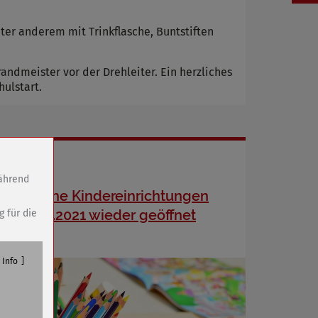
ter anderem mit Trinkflasche, Buntstiften
ndmeister vor der Drehleiter. Ein herzliches
ulstart.
während
Städtische Kindereinrichtungen
ab 22.02.2021 wieder geöffnet
g für die
Info