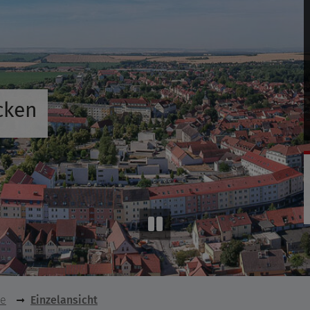
cken
se
Einzelansicht