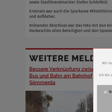
sowie Stadtbrandmeister Stefan Schönfeld.
Erstmals war auch die Sparkasse Mittelthürin
und Aufkleber.
Krönender Abschluss war das Foto mit den Ki
Dankeschön allen Beteiligten und den Sponsor
WEITERE MELDUN
Wir nu
Bessere Verknüpfung zwischen
Name
Anbieter
Bus und Bahn am Bahnhof
Ich bin 
Zweck
Sömmerda
Cookie 
N
Cookie La
Name
Anbieter