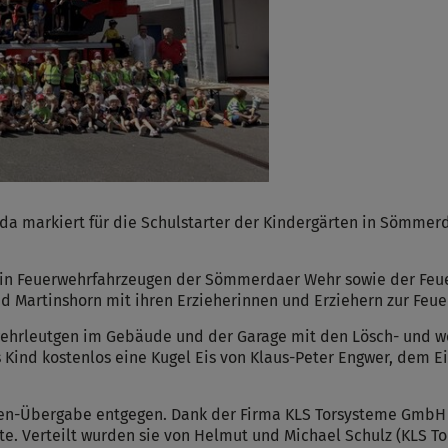
a markiert für die Schulstarter der Kindergärten in Sömmerd
e in Feuerwehrfahrzeugen der Sömmerdaer Wehr sowie der Feuer
nd Martinshorn mit ihren Erzieherinnen und Erziehern zur Fe
wehrleutgen im Gebäude und der Garage mit den Lösch- und w
s Kind kostenlos eine Kugel Eis von Klaus-Peter Engwer, dem 
en-Übergabe entgegen. Dank der Firma KLS Torsysteme GmbH e
tüte. Verteilt wurden sie von Helmut und Michael Schulz (KLS 