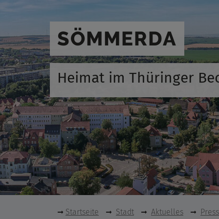
SÖMMERDA
Heimat im Thüringer Be
Startseite
Stadt
Aktuelles
Pres