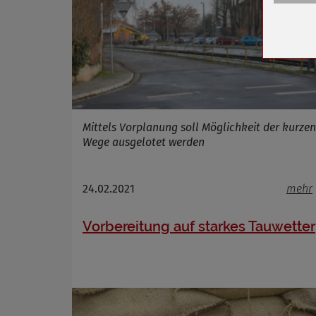
Zweck
Cookie 
Cookie La
Name
Mittels Vorplanung soll Möglichkeit der kurzen
Anbieter
Wege ausgelotet werden
Zweck
Cookie 
24.02.2021
mehr
Cookie La
Vorbereitung auf starkes Tauwetter
Name
Anbieter
Zweck
Cookie 