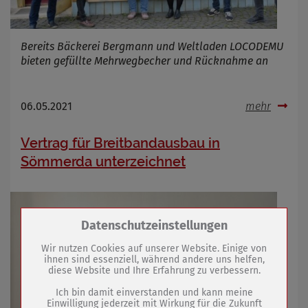
Bereits Bäckerei Bergmann und Weltladen LOCODEMU
bieten gefüllte Mehrwegbecher und Rücknahme an
06.05.2021
mehr
Vertrag für Breitbandausbau in
Sömmerda unterzeichnet
Zum Betrieb der Seite notwendige Cookies /
Datenschutzeinstellungen
Drittanbieter:
Wir nutzen Cookies auf unserer Website. Einige von
ihnen sind essenziell, während andere uns helfen,
diese Website und Ihre Erfahrung zu verbessern.
Name
PHP Session Cookie
Anbieter
Eigentümer dieser Website (Wenko-
Ich bin damit einverstanden und kann meine
Wenselaar GmbH & Co. KG)
Einwilligung jederzeit mit Wirkung für die Zukunft