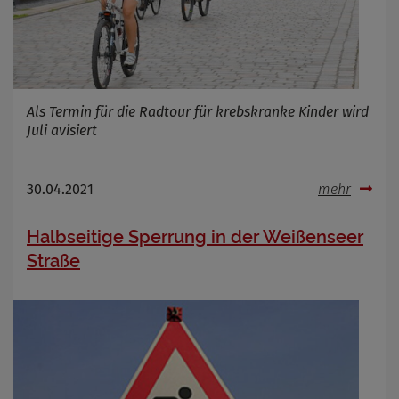
Name
Cookies die bei der Verwendung von
OpenWeatherAPI gesetzt werden
Als Termin für die Radtour für krebskranke Kinder wird
Anbieter
Juli avisiert
Zweck
Cookie Name
Cookie Laufzeit
30.04.2021
mehr
Infos schließen
Halbseitige Sperrung in der Weißenseer
Straße