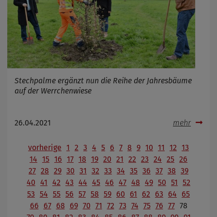
Stechpalme ergänzt nun die Reihe der Jahresbäume
auf der Werrchenwiese
26.04.2021
mehr
vorherige
1
2
3
4
5
6
7
8
9
10
11
12
13
14
15
16
17
18
19
20
21
22
23
24
25
26
27
28
29
30
31
32
33
34
35
36
37
38
39
40
41
42
43
44
45
46
47
48
49
50
51
52
53
54
55
56
57
58
59
60
61
62
63
64
65
66
67
68
69
70
71
72
73
74
75
76
77
78