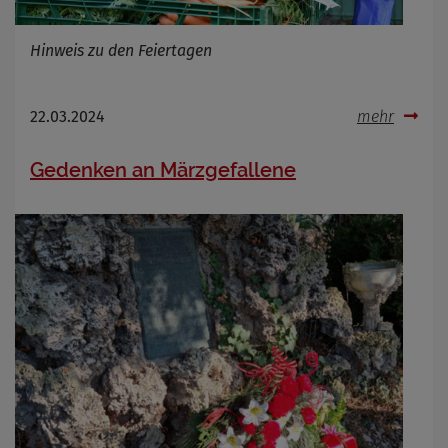
OpenWeatherAPI gesetzt werden
Anbieter
Hinweis zu den Feiertagen
Zweck
Cookie Name
Cookie Laufzeit
22.03.2024
mehr
Infos schließen
Gedenken an Märzgefallene