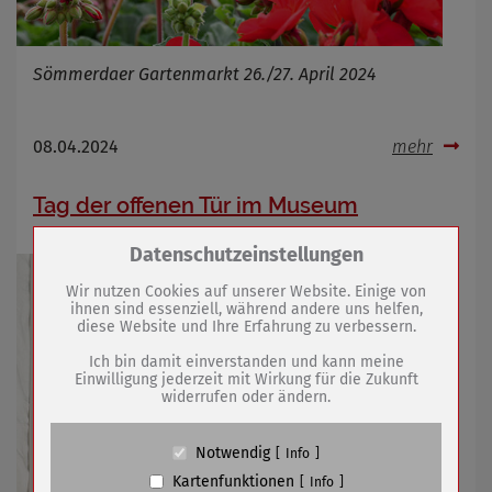
Sömmerdaer Gartenmarkt 26./27. April 2024
08.04.2024
mehr
Tag der offenen Tür im Museum
Zum Betrieb der Seite notwendige Cookies /
Datenschutzeinstellungen
Drittanbieter:
Wir nutzen Cookies auf unserer Website. Einige von
ihnen sind essenziell, während andere uns helfen,
diese Website und Ihre Erfahrung zu verbessern.
Name
PHP Session Cookie
Anbieter
Eigentümer dieser Website (Wenko-
Ich bin damit einverstanden und kann meine
Wenselaar GmbH & Co. KG)
Einwilligung jederzeit mit Wirkung für die Zukunft
widerrufen oder ändern.
Zweck
Absicherung Kontaktformular / SPAM
Schutz
Cookie Name
PHPSESSID, fe_typo_user
Notwendig
Info
Cookie Laufzeit
undefined
Kartenfunktionen
Info