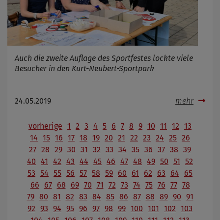
Auch die zweite Auflage des Sportfestes lockte viele
Besucher in den Kurt-Neubert-Sportpark
24.05.2019
mehr
vorherige
1
2
3
4
5
6
7
8
9
10
11
12
13
14
15
16
17
18
19
20
21
22
23
24
25
26
27
28
29
30
31
32
33
34
35
36
37
38
39
40
41
42
43
44
45
46
47
48
49
50
51
52
53
54
55
56
57
58
59
60
61
62
63
64
65
66
67
68
69
70
71
72
73
74
75
76
77
78
79
80
81
82
83
84
85
86
87
88
89
90
91
92
93
94
95
96
97
98
99
100
101
102
103