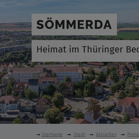
SÖMMERDA
Heimat im Thüringer Be
Startseite
Stadt
Aktuelles
Pres