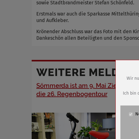
sowie Stadtbrandmeister Stefan Schönfeld.
Erstmals war auch die Sparkasse Mittelthürin
und Aufkleber.
Krönender Abschluss war das Foto mit den Ki
Dankeschön allen Beteiligten und den Sponsor
WEITERE MELDUN
Wir nu
Sömmerda ist am 9. Mai Zielort für
Name
Anbieter
die 26. Regenbogentour
Ich bin 
Zweck
Cookie 
N
Cookie La
Name
Anbieter