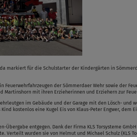
a markiert für die Schulstarter der Kindergärten in Sömmerd
e in Feuerwehrfahrzeugen der Sömmerdaer Wehr sowie der Feuer
nd Martinshorn mit ihren Erzieherinnen und Erziehern zur Fe
wehrleutgen im Gebäude und der Garage mit den Lösch- und w
s Kind kostenlos eine Kugel Eis von Klaus-Peter Engwer, dem 
en-Übergabe entgegen. Dank der Firma KLS Torsysteme GmbH e
tüte. Verteilt wurden sie von Helmut und Michael Schulz (KLS 