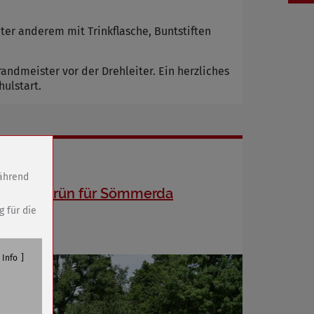
ter anderem mit Trinkflasche, Buntstiften
ndmeister vor der Drehleiter. Ein herzliches
ulstart.
während
Neues Grün für Sömmerda
g für die
Info