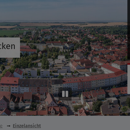
cken
se
Einzelansicht