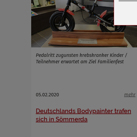
Zweck
Cookie 
Cookie La
Name
Pedalritt zugunsten krebskranker Kinder /
Anbieter
Teilnehmer erwartet am Ziel Familienfest
Zweck
Cookie 
Cookie La
05.02.2020
mehr
Deutschlands Bodypainter trafen
Name
sich in Sömmerda
Anbieter
Zweck
Cookie 