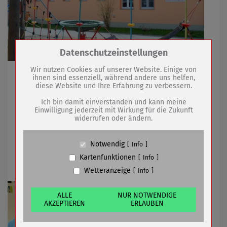
Zum Betrieb der Seite notwendige Cookies /
Datenschutzeinstellungen
Drittanbieter:
Wir nutzen Cookies auf unserer Website. Einige von
Teams in den sechs städtischen Kindereinrichtungen
ihnen sind essenziell, während andere uns helfen,
sind vorbereitet
diese Website und Ihre Erfahrung zu verbessern.
Name
PHP Session Cookie
Anbieter
Eigentümer dieser Website (Wenko-
Ich bin damit einverstanden und kann meine
Wenselaar GmbH & Co. KG)
Einwilligung jederzeit mit Wirkung für die Zukunft
26.05.2020
mehr
widerrufen oder ändern.
Zweck
Absicherung Kontaktformular / SPAM
Schutz
Cookie Name
PHPSESSID, fe_typo_user
Tourist-Information Sömmerda ab 25. Mai
Notwendig
Info
Cookie Laufzeit
undefined
wieder geöffnet
Kartenfunktionen
Info
Wetteranzeige
Info
Name
Cookiespeicherung Entscheidungscookie
Anbieter
Eigentümer dieser Website (Wenko-
Wenselaar GmbH & Co. KG)
ALLE
NUR NOTWENDIGE
AKZEPTIEREN
ERLAUBEN
Zweck
Speichert die Einstellungen der Besucher
bezüglich der Speicherung von Cookies.
Cookie Name
dywc