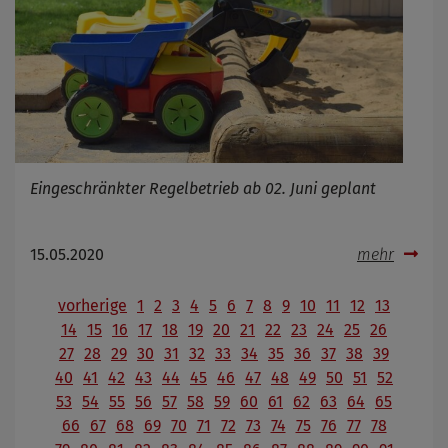
Eingeschränkter Regelbetrieb ab 02. Juni geplant
15.05.2020
mehr
vorherige
1
2
3
4
5
6
7
8
9
10
11
12
13
14
15
16
17
18
19
20
21
22
23
24
25
26
27
28
29
30
31
32
33
34
35
36
37
38
39
40
41
42
43
44
45
46
47
48
49
50
51
52
53
54
55
56
57
58
59
60
61
62
63
64
65
66
67
68
69
70
71
72
73
74
75
76
77
78