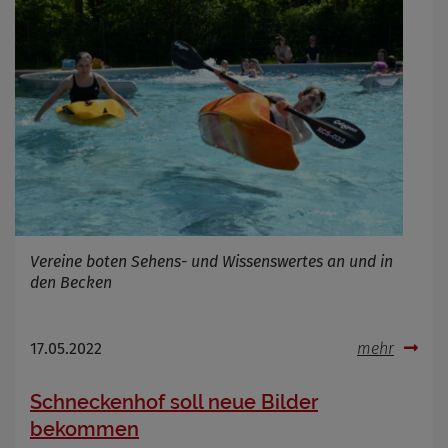
Zweck
Marketing/Tracking
Cookie Name
_osm_totp_token
Cookie Laufzeit
Name
Cookies die bei der Verwendung von
OpenWeatherAPI gesetzt werden
Anbieter
Zweck
Cookie Name
Vereine boten Sehens- und Wissenswertes an und in
Cookie Laufzeit
den Becken
Infos schließen
17.05.2022
mehr
Schneckenhof soll neue Bilder
bekommen