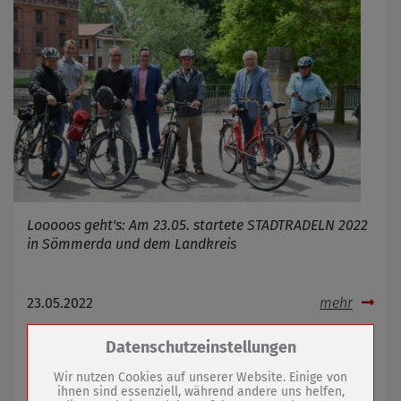
Looooos geht's: Am 23.05. startete STADTRADELN 2022
in Sömmerda und dem Landkreis
23.05.2022
mehr
Zum Betrieb der Seite notwendige Cookies /
Datenschutzeinstellungen
Wegen Feiertag: Wochenmarkt wird
Drittanbieter:
verlegt
Wir nutzen Cookies auf unserer Website. Einige von
ihnen sind essenziell, während andere uns helfen,