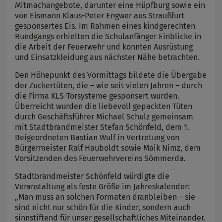
Mitmachangebote, darunter eine Hüpfburg sowie ein
von Eismann Klaus-Peter Engwer aus Straußfurt
gesponsertes Eis. Im Rahmen eines kindgerechten
Rundgangs erhielten die Schulanfänger Einblicke in
die Arbeit der Feuerwehr und konnten Ausrüstung
und Einsatzkleidung aus nächster Nähe betrachten.
Den Höhepunkt des Vormittags bildete die Übergabe
der Zuckertüten, die – wie seit vielen Jahren – durch
die Firma KLS-Torsysteme gesponsert wurden.
Überreicht wurden die liebevoll gepackten Tüten
durch Geschäftsführer Michael Schulz gemeinsam
mit Stadtbrandmeister Stefan Schönfeld, dem 1.
Beigeordneten Bastian Wulf in Vertretung von
Bürgermeister Ralf Hauboldt sowie Maik Nimz, dem
Vorsitzenden des Feuerwehrvereins Sömmerda.
Stadtbrandmeister Schönfeld würdigte die
Veranstaltung als feste Größe im Jahreskalender:
„Man muss an solchen Formaten dranbleiben – sie
sind nicht nur schön für die Kinder, sondern auch
sinnstiftend für unser gesellschaftliches Miteinander.