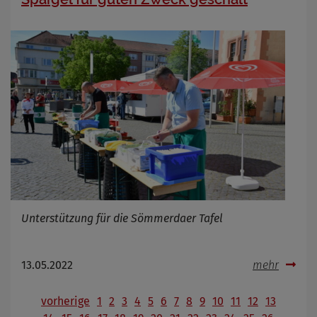
Unterstützung für die Sömmerdaer Tafel
13.05.2022
mehr
vorherige
1
2
3
4
5
6
7
8
9
10
11
12
13