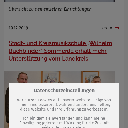
Übersicht zu den einzelnen Einrichtungen
19.12.2019
mehr
Stadt- und Kreismusikschule „Wilhelm
Buchbinder“ Sömmerda erhält mehr
Unterstützung vom Landkreis
Zum Betrieb der Seite notwendige Cookies /
Datenschutzeinstellungen
Drittanbieter:
Wir nutzen Cookies auf unserer Website. Einige von
ihnen sind essenziell, während andere uns helfen,
diese Website und Ihre Erfahrung zu verbessern.
Name
PHP Session Cookie
Anbieter
Eigentümer dieser Website (Wenko-
Ich bin damit einverstanden und kann meine
Wenselaar GmbH & Co. KG)
Einwilligung jederzeit mit Wirkung für die Zukunft
widerrufen oder ändern.
Zweck
Absicherung Kontaktformular / SPAM