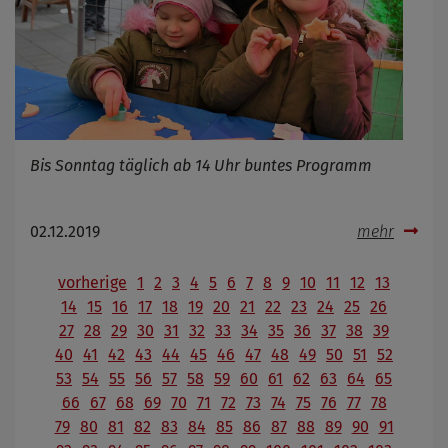
Bis Sonntag täglich ab 14 Uhr buntes Programm
02.12.2019
mehr
vorherige
1
2
3
4
5
6
7
8
9
10
11
12
13
14
15
16
17
18
19
20
21
22
23
24
25
26
27
28
29
30
31
32
33
34
35
36
37
38
39
40
41
42
43
44
45
46
47
48
49
50
51
52
53
54
55
56
57
58
59
60
61
62
63
64
65
66
67
68
69
70
71
72
73
74
75
76
77
78
79
80
81
82
83
84
85
86
87
88
89
90
91