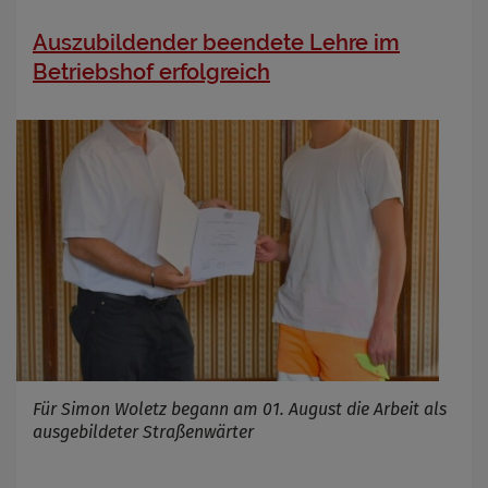
Anbieter
Auszubildender beendete Lehre im
Zweck
Betriebshof erfolgreich
Cookie Name
Cookie Laufzeit
Infos schließen
Für Simon Woletz begann am 01. August die Arbeit als
ausgebildeter Straßenwärter