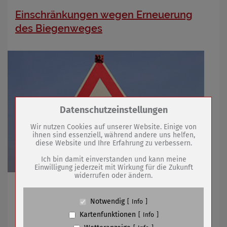
Einschränkungen wegen Erneuerung
des Biegenweges
Zum Betrieb der Seite notwendige Cookies /
Datenschutzeinstellungen
Drittanbieter:
Wir nutzen Cookies auf unserer Website. Einige von
ihnen sind essenziell, während andere uns helfen,
diese Website und Ihre Erfahrung zu verbessern.
Name
PHP Session Cookie
Anbieter
Eigentümer dieser Website (Wenko-
Ich bin damit einverstanden und kann meine
Wenselaar GmbH & Co. KG)
Einwilligung jederzeit mit Wirkung für die Zukunft
widerrufen oder ändern.
Zweck
Absicherung Kontaktformular / SPAM
Schutz
Start ist am 24. August / 15.-22. September
Vollsperrung
Cookie Name
PHPSESSID, fe_typo_user
Notwendig
Info
Cookie Laufzeit
undefined
Kartenfunktionen
Info