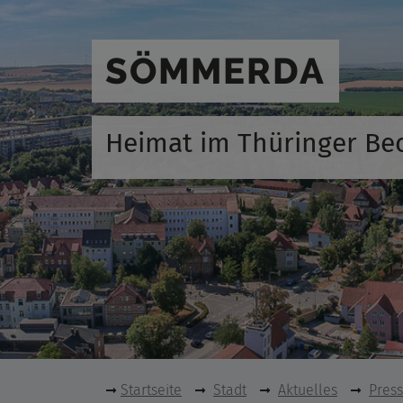
SÖMMERDA
Heimat im Thüringer Be
Startseite
Stadt
Aktuelles
Pres