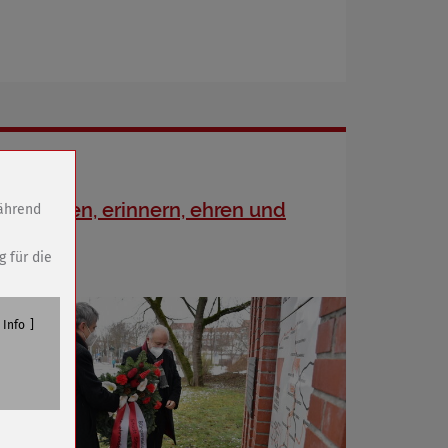
Gedenken, erinnern, ehren und
während
mahnen
g für die
Info
n