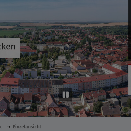
cken
se
Einzelansicht