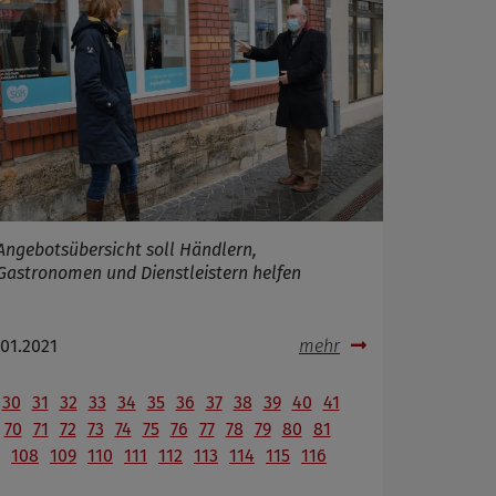
Angebotsübersicht soll Händlern,
Gastronomen und Dienstleistern helfen
.01.2021
mehr
30
31
32
33
34
35
36
37
38
39
40
41
70
71
72
73
74
75
76
77
78
79
80
81
108
109
110
111
112
113
114
115
116