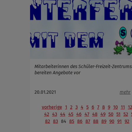
Mitarbeiterinnen des Schüler-Freizeit-Zentrums
bereiten Angebote vor
20.01.2021
mehr
vorherige
1
2
3
4
5
6
7
8
9
10
11
1
42
43
44
45
46
47
48
49
50
51
52
82
83
84
85
86
87
88
89
90
91
92