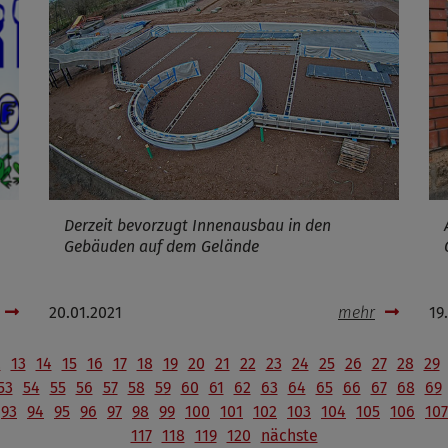
Derzeit bevorzugt Innenausbau in den
Gebäuden auf dem Gelände
20.01.2021
mehr
19
2
13
14
15
16
17
18
19
20
21
22
23
24
25
26
27
28
29
53
54
55
56
57
58
59
60
61
62
63
64
65
66
67
68
69
93
94
95
96
97
98
99
100
101
102
103
104
105
106
107
117
118
119
120
nächste