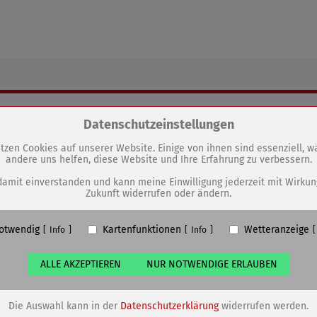
.
GEN
Zum Betrieb der Seite notwendige Cookies / Drittanbieter:
Datenschutzeinstellungen
30 Jahre engagierte Arbeit im
tzen Cookies auf unserer Website. Einige von ihnen sind essenziell, 
andere uns helfen, diese Website und Ihre Erfahrung zu verbessern.
PHP Session Cookie
Stadtrat
Eigentümer dieser Website (Wenko-Wenselaar GmbH & Co. KG)
damit einverstanden und kann meine Einwilligung jederzeit mit Wirkun
Zukunft widerrufen oder ändern.
Absicherung Kontaktformular / SPAM Schutz
Name
PHPSESSID, fe_typo_user
otwendig
Kartenfunktionen
Wetteranzeige
ufzeit
undefined
Info
Info
ALLE AKZEPTIEREN
NUR NOTWENDIGE ERLAUBEN
Cookiespeicherung Entscheidungscookie
Eigentümer dieser Website (Wenko-Wenselaar GmbH & Co. KG)
Speichert die Einstellungen der Besucher bezüglich der Speicherung vo
Die Auswahl kann in der
Datenschutzerklärung
widerrufen werden.
Cookies.