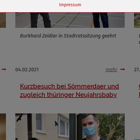
Name
dywc
Impressum
ufzeit
1 Jahr
Burkhard Zeidler in Stadtratssitzung geehrt
Cookies die bei der Verwendung von OpenStreetMaps gesetzt werden
Marketing/Tracking
Name
_osm_totp_token
04.02.2021
mehr
27
ufzeit
Kurzbesuch bei Sömmerdaer und
zugleich thüringer Neujahrsbaby
Cookies die bei der Verwendung von OpenWeatherAPI gesetzt werden
Name
ufzeit