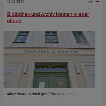
17.03.2021
mehr
Anbieter
Zweck
Cookie Name
Bibliothek und Archiv können wieder
Cookie Laufzeit
öffnen
Infos schließen
Museum muss noch geschlossen bleiben