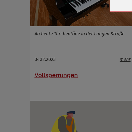
Cookie 
Cookie La
Ab heute Türchentöne in der Langen Straße
Name
Anbieter
Zweck
04.12.2023
mehr
Cookie 
Cookie La
Vollsperrungen
Name
Anbieter
Zweck
Cookie 
Cookie La