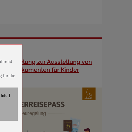
Neuregelung zur Ausstellung von
während
Reisedokumenten für Kinder
g für die
Info
n