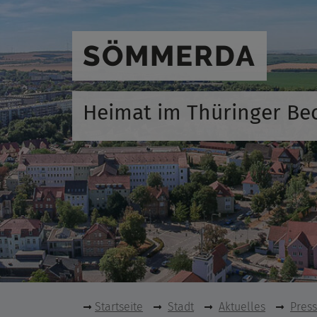
SÖMMERDA
Heimat im Thüringer Be
Startseite
Stadt
Aktuelles
Pres