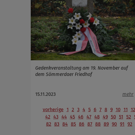
Gedenkveranstaltung am 19. November auf
dem Sömmerdaer Friedhof
15.11.2023
mehr
vorherige
1
2
3
4
5
6
7
8
9
10
11
1
42
43
44
45
46
47
48
49
50
51
52
82
83
84
85
86
87
88
89
90
91
92