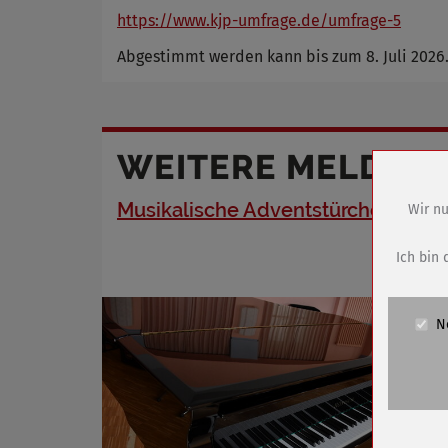
https://www.kjp-umfrage.de/umfrage-5
Abgestimmt werden kann bis zum 8. Juli 2026
WEITERE MELDUN
Musikalische Adventstürchen
Wir nu
Name
Anbieter
Ich bin 
Zweck
Cookie 
N
Cookie La
Name
Anbieter
Zweck