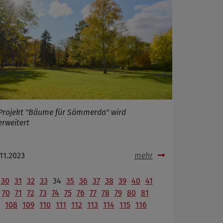
Projekt "Bäume für Sömmerda" wird
erweitert
.11.2023
mehr
30
31
32
33
34
35
36
37
38
39
40
41
70
71
72
73
74
75
76
77
78
79
80
81
108
109
110
111
112
113
114
115
116