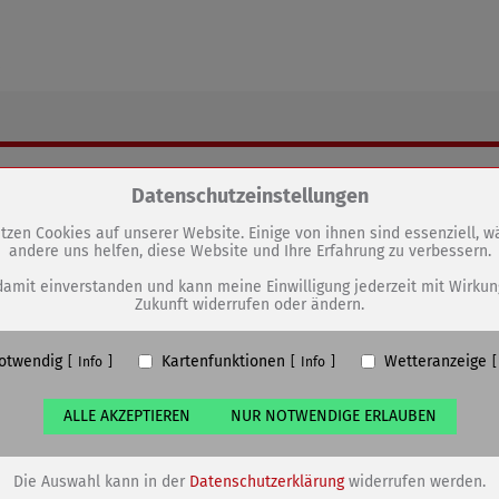
.
GEN
Zum Betrieb der Seite notwendige Cookies / Drittanbieter:
Datenschutzeinstellungen
Sömmerda-Adventskalender im
tzen Cookies auf unserer Website. Einige von ihnen sind essenziell, 
andere uns helfen, diese Website und Ihre Erfahrung zu verbessern.
PHP Session Cookie
praktischen Format
Eigentümer dieser Website (Wenko-Wenselaar GmbH & Co. KG)
damit einverstanden und kann meine Einwilligung jederzeit mit Wirkun
Zukunft widerrufen oder ändern.
Absicherung Kontaktformular / SPAM Schutz
Name
PHPSESSID, fe_typo_user
otwendig
Kartenfunktionen
Wetteranzeige
ufzeit
undefined
Info
Info
ALLE AKZEPTIEREN
NUR NOTWENDIGE ERLAUBEN
Cookiespeicherung Entscheidungscookie
Eigentümer dieser Website (Wenko-Wenselaar GmbH & Co. KG)
Speichert die Einstellungen der Besucher bezüglich der Speicherung vo
Die Auswahl kann in der
Datenschutzerklärung
widerrufen werden.
Cookies.