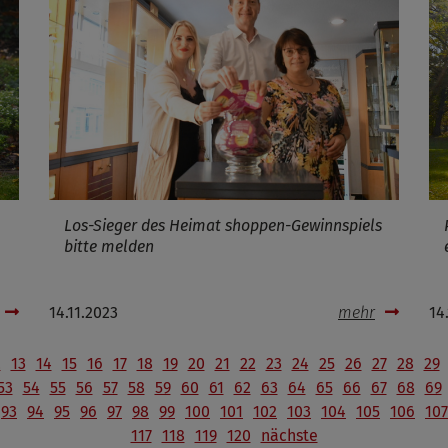
Los-Sieger des Heimat shoppen-Gewinnspiels
bitte melden
14.11.2023
mehr
14
2
13
14
15
16
17
18
19
20
21
22
23
24
25
26
27
28
29
53
54
55
56
57
58
59
60
61
62
63
64
65
66
67
68
69
93
94
95
96
97
98
99
100
101
102
103
104
105
106
107
117
118
119
120
nächste