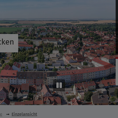
cken
se
Einzelansicht