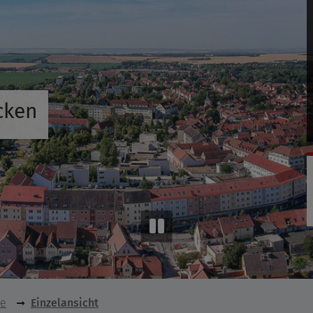
cken
se
Einzelansicht