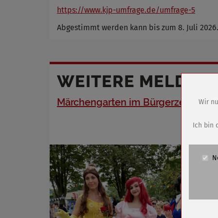
https://www.kjp-umfrage.de/umfrage-5
Abgestimmt werden kann bis zum 8. Juli 2026
WEITERE MELDUN
Märchengarten im Bürgerzentrum
Wir nu
Name
Anbieter
Ich bin 
Zweck
Cookie 
N
Cookie La
Name
Anbieter
Zweck