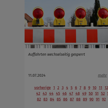
Auffahrten wechselseitig gesperrt
11.07.2024
mehr
vorherige
1
2
3
4
5
6
7
8
9
10
11
1
42
43
44
45
46
47
48
49
50
51
52
82
83
84
85
86
87
88
89
90
91
92