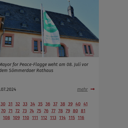
Mayor for Peace-Flagge weht am 08. Juli vor
dem Sömmerdaer Rathaus
.07.2024
mehr
30
31
32
33
34
35
36
37
38
39
40
41
70
71
72
73
74
75
76
77
78
79
80
81
108
109
110
111
112
113
114
115
116