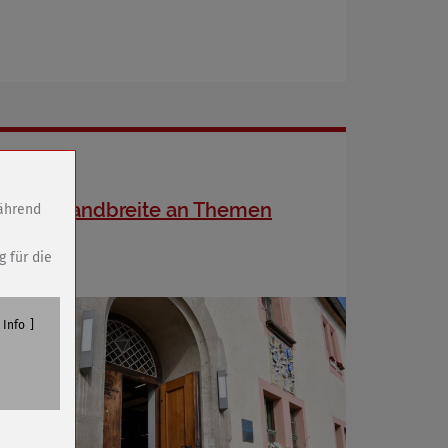
Große Bandbreite an Themen
während
g für die
Info
n