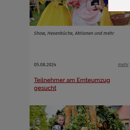
Cookie 
Cookie La
Show, Hexenküche, Aktionen und mehr
Name
Anbieter
Zweck
Cookie 
05.08.2024
mehr
Cookie La
Teilnehmer am Ernteumzug
gesucht
Name
Anbieter
Zweck
Cookie 
Cookie La