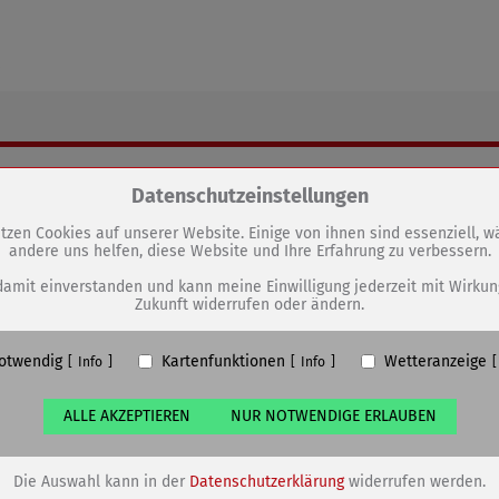
.
GEN
Zum Betrieb der Seite notwendige Cookies / Drittanbieter:
Datenschutzeinstellungen
Verlängerte Öffnungszeiten im
tzen Cookies auf unserer Website. Einige von ihnen sind essenziell, 
andere uns helfen, diese Website und Ihre Erfahrung zu verbessern.
PHP Session Cookie
Stadtbad
Eigentümer dieser Website (Wenko-Wenselaar GmbH & Co. KG)
damit einverstanden und kann meine Einwilligung jederzeit mit Wirkun
Zukunft widerrufen oder ändern.
Absicherung Kontaktformular / SPAM Schutz
Name
PHPSESSID, fe_typo_user
otwendig
Kartenfunktionen
Wetteranzeige
ufzeit
undefined
Info
Info
ALLE AKZEPTIEREN
NUR NOTWENDIGE ERLAUBEN
Cookiespeicherung Entscheidungscookie
Eigentümer dieser Website (Wenko-Wenselaar GmbH & Co. KG)
Speichert die Einstellungen der Besucher bezüglich der Speicherung vo
Die Auswahl kann in der
Datenschutzerklärung
widerrufen werden.
Cookies.