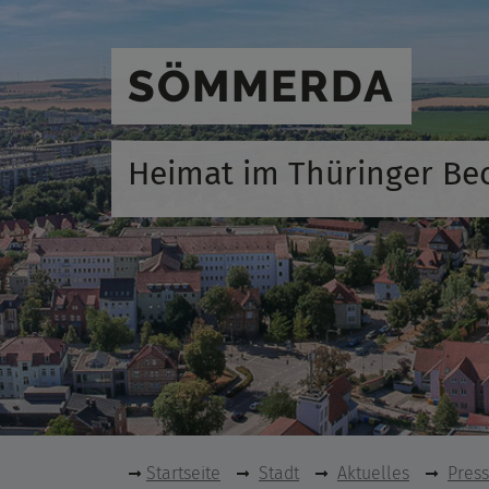
SÖMMERDA
Heimat im Thüringer Be
Startseite
Stadt
Aktuelles
Pres