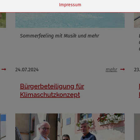
Name
dywc
Impressum
ufzeit
1 Jahr
Sommerfeeling mit Musik und mehr
Cookies die bei der Verwendung von OpenStreetMaps gesetzt werden
Marketing/Tracking
Name
_osm_totp_token
24.07.2024
mehr
23
ufzeit
Bürgerbeteiligung für
Klimaschutzkonzept
Cookies die bei der Verwendung von OpenWeatherAPI gesetzt werden
Name
ufzeit