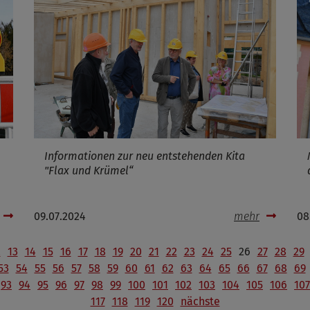
Informationen zur neu entstehenden Kita
"Flax und Krümel“
09.07.2024
mehr
08
2
13
14
15
16
17
18
19
20
21
22
23
24
25
26
27
28
29
53
54
55
56
57
58
59
60
61
62
63
64
65
66
67
68
69
93
94
95
96
97
98
99
100
101
102
103
104
105
106
107
117
118
119
120
nächste