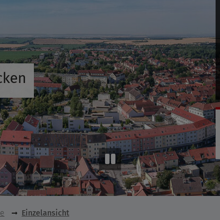
cken
se
Einzelansicht