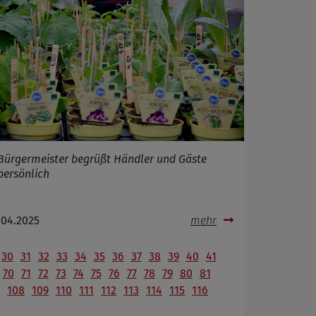
Bürgermeister begrüßt Händler und Gäste
persönlich
.04.2025
mehr
30
31
32
33
34
35
36
37
38
39
40
41
70
71
72
73
74
75
76
77
78
79
80
81
108
109
110
111
112
113
114
115
116