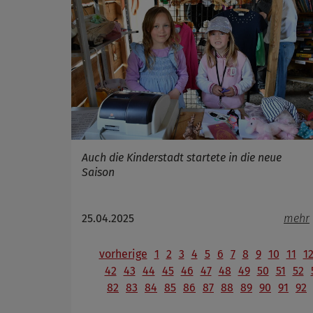
Auch die Kinderstadt startete in die neue
Saison
25.04.2025
mehr
vorherige
1
2
3
4
5
6
7
8
9
10
11
1
42
43
44
45
46
47
48
49
50
51
52
82
83
84
85
86
87
88
89
90
91
92