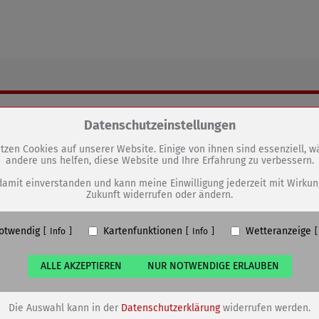
.
GEN
Zum Betrieb der Seite notwendige Cookies / Drittanbieter:
Datenschutzeinstellungen
Stadtansichten-Schau öffnet am
tzen Cookies auf unserer Website. Einige von ihnen sind essenziell, 
andere uns helfen, diese Website und Ihre Erfahrung zu verbessern.
PHP Session Cookie
Internationalen Museumstag
Eigentümer dieser Website (Wenko-Wenselaar GmbH & Co. KG)
damit einverstanden und kann meine Einwilligung jederzeit mit Wirkun
Zukunft widerrufen oder ändern.
Absicherung Kontaktformular / SPAM Schutz
Name
PHPSESSID, fe_typo_user
otwendig
Kartenfunktionen
Wetteranzeige
ufzeit
undefined
Info
Info
ALLE AKZEPTIEREN
NUR NOTWENDIGE ERLAUBEN
Cookiespeicherung Entscheidungscookie
Eigentümer dieser Website (Wenko-Wenselaar GmbH & Co. KG)
Speichert die Einstellungen der Besucher bezüglich der Speicherung vo
Die Auswahl kann in der
Datenschutzerklärung
widerrufen werden.
Cookies.