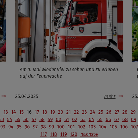
Am 1. Mai wieder viel zu sehen und zu erleben
auf der Feuerwache
25.04.2025
mehr
25
2
13
14
15
16
17
18
19
20
21
22
23
24
25
26
27
28
29
53
54
55
56
57
58
59
60
61
62
63
64
65
66
67
68
69
93
94
95
96
97
98
99
100
101
102
103
104
105
106
107
117
118
119
120
nächste