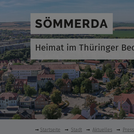
SÖMMERDA
Heimat im Thüringer Be
Startseite
Stadt
Aktuelles
Pres