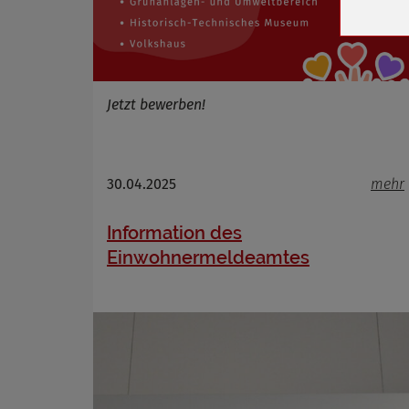
Cookie 
Cookie La
Jetzt bewerben!
Name
Anbieter
Zweck
30.04.2025
mehr
Cookie 
Cookie La
Information des
Einwohnermeldeamtes
Name
Anbieter
Zweck
Cookie 
Cookie La