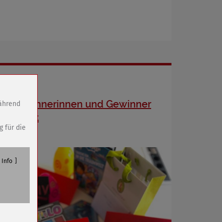
23 Gewinnerinnen und Gewinner
während
ermittelt
g für die
Info
n