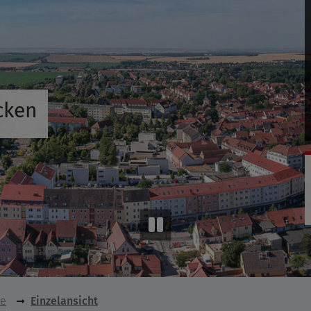
cken
se
Einzelansicht