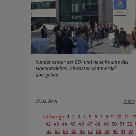
Kundencenter der SEV und neue Räume des
Eigenbetriebes „Abwasser Sömmerda“
übergeben
27.03.2019
mehr
vorherige
1
2
3
4
5
6
7
8
9
10
11
1
42
43
44
45
46
47
48
49
50
51
52
82
83
84
85
86
87
88
89
90
91
92