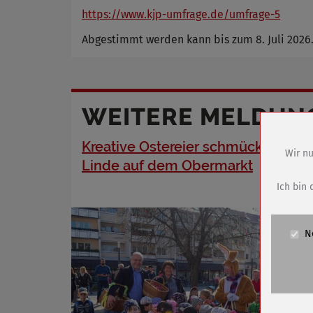
https://www.kjp-umfrage.de/umfrage-5
Abgestimmt werden kann bis zum 8. Juli 2026
WEITERE MELDUN
Kreative Ostereier schmücken die
Wir nu
Linde auf dem Obermarkt
Name
Anbieter
Ich bin 
Zweck
Cookie 
N
Cookie La
Name
Anbieter
Zweck