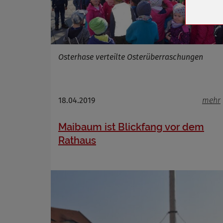
Cookie 
Cookie La
Osterhase verteilte Osterüberraschungen
Name
Anbieter
Zweck
18.04.2019
mehr
Cookie 
Cookie La
Maibaum ist Blickfang vor dem
Rathaus
Name
Anbieter
Zweck
Cookie 
Cookie La