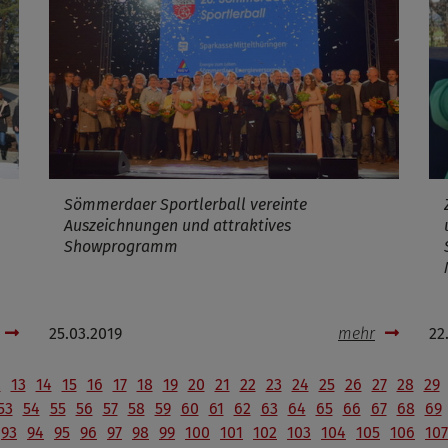
Sömmerdaer Sportlerball vereinte
Auszeichnungen und attraktives
Showprogramm
25.03.2019
mehr
22
2
13
14
15
16
17
18
19
20
21
22
23
24
25
26
27
28
29
53
54
55
56
57
58
59
60
61
62
63
64
65
66
67
68
69
93
94
95
96
97
98
99
100
101
102
103
104
105
106
107