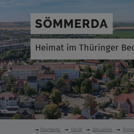
SÖMMERDA
Heimat im Thüringer Be
Startseite
Stadt
Aktuelles
Pres