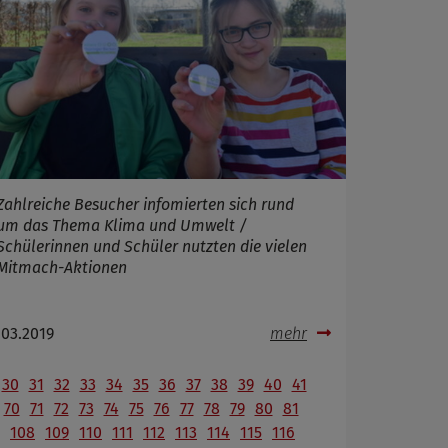
Zahlreiche Besucher infomierten sich rund
um das Thema Klima und Umwelt /
Schülerinnen und Schüler nutzten die vielen
Mitmach-Aktionen
.03.2019
mehr
30
31
32
33
34
35
36
37
38
39
40
41
70
71
72
73
74
75
76
77
78
79
80
81
108
109
110
111
112
113
114
115
116