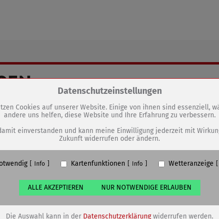
.
GEN
Zum Betrieb der Seite notwendige Cookies / Drittanbieter:
Datenschutzeinstellungen
Eine saubere Sache für
tzen Cookies auf unserer Website. Einige von ihnen sind essenziell, 
Sömmerda
andere uns helfen, diese Website und Ihre Erfahrung zu verbessern.
PHP Session Cookie
Eigentümer dieser Website (Wenko-Wenselaar GmbH & Co. KG)
damit einverstanden und kann meine Einwilligung jederzeit mit Wirkun
Zukunft widerrufen oder ändern.
Absicherung Kontaktformular / SPAM Schutz
Name
PHPSESSID, fe_typo_user
otwendig
Kartenfunktionen
Wetteranzeige
ufzeit
undefined
Info
Info
ALLE AKZEPTIEREN
NUR NOTWENDIGE ERLAUBEN
Cookiespeicherung Entscheidungscookie
Eigentümer dieser Website (Wenko-Wenselaar GmbH & Co. KG)
Speichert die Einstellungen der Besucher bezüglich der Speicherung vo
Die Auswahl kann in der
Datenschutzerklärung
widerrufen werden.
Cookies.