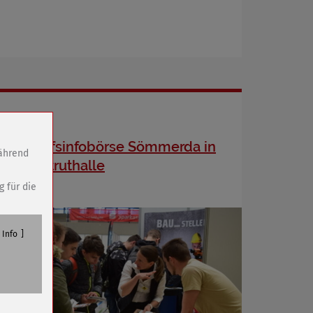
24. Berufsinfobörse Sömmerda in
während
der Unstruthalle
g für die
Info
n