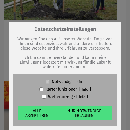
Drei der zehn gespendeten Bäume sind bereits
Zum Betrieb der Seite notwendige Cookies /
Datenschutzeinstellungen
Drittanbieter:
gepflanzt
Wir nutzen Cookies auf unserer Website. Einige von
ihnen sind essenziell, während andere uns helfen,
diese Website und Ihre Erfahrung zu verbessern.
Name
PHP Session Cookie
10.12.2020
mehr
Anbieter
Eigentümer dieser Website (Wenko-
Ich bin damit einverstanden und kann meine
Wenselaar GmbH & Co. KG)
Einwilligung jederzeit mit Wirkung für die Zukunft
widerrufen oder ändern.
Bürgerpreis 2020 für zwei Sömmerdaer
Zweck
Absicherung Kontaktformular / SPAM
Schutz
Cookie Name
PHPSESSID, fe_typo_user
Notwendig
Info
Cookie Laufzeit
undefined
Kartenfunktionen
Info
Wetteranzeige
Info
Name
Cookiespeicherung Entscheidungscookie
Anbieter
Eigentümer dieser Website (Wenko-
Wenselaar GmbH & Co. KG)
ALLE
NUR NOTWENDIGE
AKZEPTIEREN
ERLAUBEN
Zweck
Speichert die Einstellungen der Besucher
bezüglich der Speicherung von Cookies.
Cookie Name
dywc