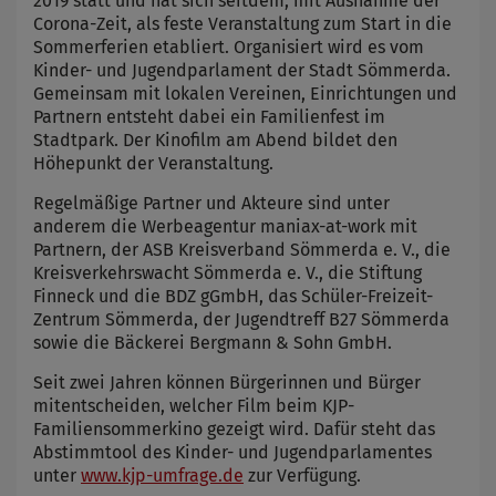
2019 statt und hat sich seitdem, mit Ausnahme der
Corona-Zeit, als feste Veranstaltung zum Start in die
Sommerferien etabliert. Organisiert wird es vom
Kinder- und Jugendparlament der Stadt Sömmerda.
Gemeinsam mit lokalen Vereinen, Einrichtungen und
Partnern entsteht dabei ein Familienfest im
Stadtpark. Der Kinofilm am Abend bildet den
Höhepunkt der Veranstaltung.
Regelmäßige Partner und Akteure sind unter
anderem die Werbeagentur maniax-at-work mit
Partnern, der ASB Kreisverband Sömmerda e. V., die
Kreisverkehrswacht Sömmerda e. V., die Stiftung
Finneck und die BDZ gGmbH, das Schüler-Freizeit-
Zentrum Sömmerda, der Jugendtreff B27 Sömmerda
sowie die Bäckerei Bergmann & Sohn GmbH.
Seit zwei Jahren können Bürgerinnen und Bürger
mitentscheiden, welcher Film beim KJP-
Familiensommerkino gezeigt wird. Dafür steht das
Abstimmtool des Kinder- und Jugendparlamentes
unter
www.kjp-umfrage.de
zur Verfügung.