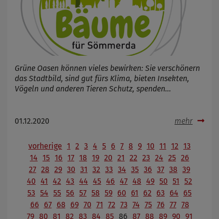
Grüne Oasen können vieles bewirken: Sie verschönern
das Stadtbild, sind gut fürs Klima, bieten Insekten,
Vögeln und anderen Tieren Schutz, spenden…
01.12.2020
mehr
vorherige
1
2
3
4
5
6
7
8
9
10
11
12
13
14
15
16
17
18
19
20
21
22
23
24
25
26
27
28
29
30
31
32
33
34
35
36
37
38
39
40
41
42
43
44
45
46
47
48
49
50
51
52
53
54
55
56
57
58
59
60
61
62
63
64
65
66
67
68
69
70
71
72
73
74
75
76
77
78
79
80
81
82
83
84
85
86
87
88
89
90
91