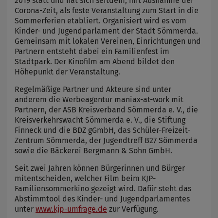
2019 statt und hat sich seitdem, mit Ausnahme der
Corona-Zeit, als feste Veranstaltung zum Start in die
Sommerferien etabliert. Organisiert wird es vom
Kinder- und Jugendparlament der Stadt Sömmerda.
Gemeinsam mit lokalen Vereinen, Einrichtungen und
Partnern entsteht dabei ein Familienfest im
Stadtpark. Der Kinofilm am Abend bildet den
Höhepunkt der Veranstaltung.
Regelmäßige Partner und Akteure sind unter
anderem die Werbeagentur maniax-at-work mit
Partnern, der ASB Kreisverband Sömmerda e. V., die
Kreisverkehrswacht Sömmerda e. V., die Stiftung
Finneck und die BDZ gGmbH, das Schüler-Freizeit-
Zentrum Sömmerda, der Jugendtreff B27 Sömmerda
sowie die Bäckerei Bergmann & Sohn GmbH.
Seit zwei Jahren können Bürgerinnen und Bürger
mitentscheiden, welcher Film beim KJP-
Familiensommerkino gezeigt wird. Dafür steht das
Abstimmtool des Kinder- und Jugendparlamentes
unter
www.kjp-umfrage.de
zur Verfügung.