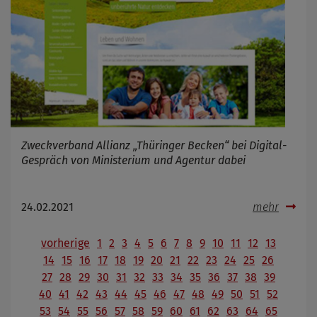
Zweckverband Allianz „Thüringer Becken“ bei Digital-
Gespräch von Ministerium und Agentur dabei
24.02.2021
mehr
vorherige
1
2
3
4
5
6
7
8
9
10
11
12
13
14
15
16
17
18
19
20
21
22
23
24
25
26
27
28
29
30
31
32
33
34
35
36
37
38
39
40
41
42
43
44
45
46
47
48
49
50
51
52
53
54
55
56
57
58
59
60
61
62
63
64
65