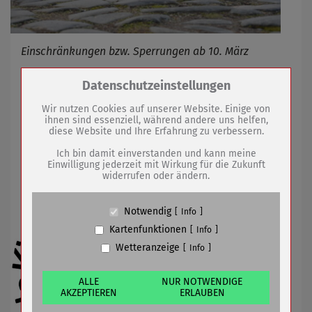
Einschränkungen bzw. Sperrungen ab 10. März
Zum Betrieb der Seite notwendige Cookies /
Datenschutzeinstellungen
Drittanbieter:
04.03.2021
mehr
Wir nutzen Cookies auf unserer Website. Einige von
ihnen sind essenziell, während andere uns helfen,
diese Website und Ihre Erfahrung zu verbessern.
U 18-Wahl für Kinder- und
Name
PHP Session Cookie
Jugendparlament ein Thema
Anbieter
Eigentümer dieser Website (Wenko-
Ich bin damit einverstanden und kann meine
Wenselaar GmbH & Co. KG)
Einwilligung jederzeit mit Wirkung für die Zukunft
widerrufen oder ändern.
Zweck
Absicherung Kontaktformular / SPAM
Schutz
Cookie Name
PHPSESSID, fe_typo_user
Notwendig
Info
Cookie Laufzeit
undefined
Kartenfunktionen
Info
Wetteranzeige
Info
Name
Cookiespeicherung Entscheidungscookie
Anbieter
Eigentümer dieser Website (Wenko-
Wenselaar GmbH & Co. KG)
ALLE
NUR NOTWENDIGE
AKZEPTIEREN
ERLAUBEN
Zweck
Speichert die Einstellungen der Besucher
bezüglich der Speicherung von Cookies.