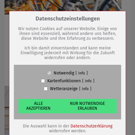
Zum Betrieb der Seite notwendige Cookies /
Datenschutzeinstellungen
Sömmerdaerinnen und Sömmerdaer konnten
Drittanbieter:
Bedingungen in der Kreisstadt bewerten
Wir nutzen Cookies auf unserer Website. Einige von
ihnen sind essenziell, während andere uns helfen,
diese Website und Ihre Erfahrung zu verbessern.
Name
PHP Session Cookie
Anbieter
Eigentümer dieser Website (Wenko-
Ich bin damit einverstanden und kann meine
17.03.2021
mehr
Wenselaar GmbH & Co. KG)
Einwilligung jederzeit mit Wirkung für die Zukunft
widerrufen oder ändern.
Zweck
Absicherung Kontaktformular / SPAM
Schutz
Bibliothek und Archiv können wieder
Cookie Name
PHPSESSID, fe_typo_user
öffnen
Notwendig
Info
Cookie Laufzeit
undefined
Kartenfunktionen
Info
Wetteranzeige
Info
Name
Cookiespeicherung Entscheidungscookie
Anbieter
Eigentümer dieser Website (Wenko-
Wenselaar GmbH & Co. KG)
ALLE
NUR NOTWENDIGE
AKZEPTIEREN
ERLAUBEN
Zweck
Speichert die Einstellungen der Besucher
bezüglich der Speicherung von Cookies.
Cookie Name
dywc
Die Auswahl kann in der
Datenschutzerklärung
Cookie Laufzeit
1 Jahr
widerrufen werden.