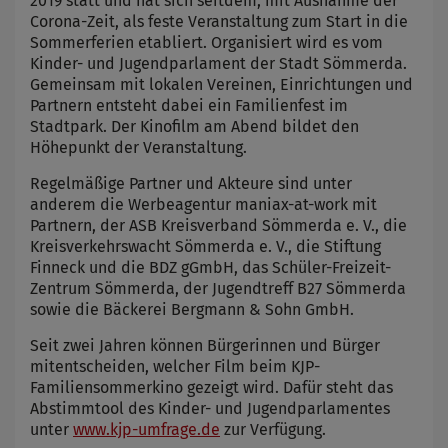
2019 statt und hat sich seitdem, mit Ausnahme der
Corona-Zeit, als feste Veranstaltung zum Start in die
Sommerferien etabliert. Organisiert wird es vom
Kinder- und Jugendparlament der Stadt Sömmerda.
Gemeinsam mit lokalen Vereinen, Einrichtungen und
Partnern entsteht dabei ein Familienfest im
Stadtpark. Der Kinofilm am Abend bildet den
Höhepunkt der Veranstaltung.
Regelmäßige Partner und Akteure sind unter
anderem die Werbeagentur maniax-at-work mit
Partnern, der ASB Kreisverband Sömmerda e. V., die
Kreisverkehrswacht Sömmerda e. V., die Stiftung
Finneck und die BDZ gGmbH, das Schüler-Freizeit-
Zentrum Sömmerda, der Jugendtreff B27 Sömmerda
sowie die Bäckerei Bergmann & Sohn GmbH.
Seit zwei Jahren können Bürgerinnen und Bürger
mitentscheiden, welcher Film beim KJP-
Familiensommerkino gezeigt wird. Dafür steht das
Abstimmtool des Kinder- und Jugendparlamentes
unter
www.kjp-umfrage.de
zur Verfügung.