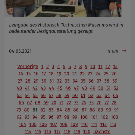
Leihgabe des Historisch-Technischen Museums wird in
bedeutender Designausstellung gezeigt
04.03.2021
mehr
vorherige
1
2
3
4
5
6
7
8
9
10
11
12
13
14
15
16
17
18
19
20
21
22
23
24
25
26
27
28
29
30
31
32
33
34
35
36
37
38
39
40
41
42
43
44
45
46
47
48
49
50
51
52
53
54
55
56
57
58
59
60
61
62
63
64
65
66
67
68
69
70
71
72
73
74
75
76
77
78
79
80
81
82
83
84
85
86
87
88
89
90
91
92
93
94
95
96
97
98
99
100
101
102
103
104
105
106
107
108
109
110
111
112
113
114
115
116
117
118
119
120
nächste