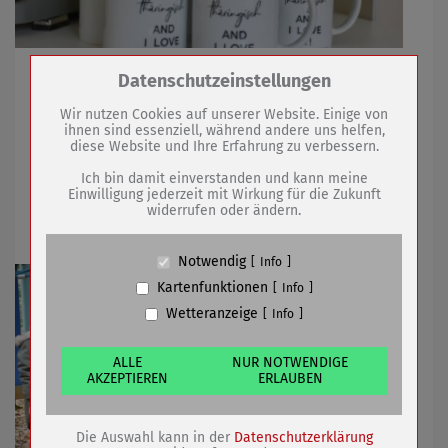
Produkte aus Thüringen-Shop ebenfalls neu
Zum Betrieb der Seite notwendige Cookies /
Datenschutzeinstellungen
Drittanbieter:
Wir nutzen Cookies auf unserer Website. Einige von
ihnen sind essenziell, während andere uns helfen,
26.10.2021
mehr
diese Website und Ihre Erfahrung zu verbessern.
Name
PHP Session Cookie
Anbieter
Eigentümer dieser Website (Wenko-
Ich bin damit einverstanden und kann meine
Wenselaar GmbH & Co. KG)
Sternengruppe der Kita Flax und Krümel
Einwilligung jederzeit mit Wirkung für die Zukunft
widerrufen oder ändern.
Zweck
Absicherung Kontaktformular / SPAM
zu Besuch im Rathaus
Schutz
Cookie Name
PHPSESSID, fe_typo_user
Notwendig
Info
Cookie Laufzeit
undefined
Kartenfunktionen
Info
Wetteranzeige
Info
Name
Cookiespeicherung Entscheidungscookie
Anbieter
Eigentümer dieser Website (Wenko-
Wenselaar GmbH & Co. KG)
ALLE
NUR NOTWENDIGE
AKZEPTIEREN
ERLAUBEN
Zweck
Speichert die Einstellungen der Besucher
bezüglich der Speicherung von Cookies.
Cookie Name
dywc
Die Auswahl kann in der
Datenschutzerklärung
Cookie Laufzeit
1 Jahr