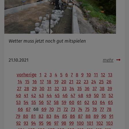
Wetter muss jetzt noch gut mitspielen
21.10.2021
mehr
vorherige
1
2
3
4
5
6
7
8
9
10
11
12
13
14
15
16
17
18
19
20
21
22
23
24
25
26
27
28
29
30
31
32
33
34
35
36
37
38
39
40
41
42
43
44
45
46
47
48
49
50
51
52
53
54
55
56
57
58
59
60
61
62
63
64
65
66
67
68
69
70
71
72
73
74
75
76
77
78
79
80
81
82
83
84
85
86
87
88
89
90
91
92
93
94
95
96
97
98
99
100
101
102
103