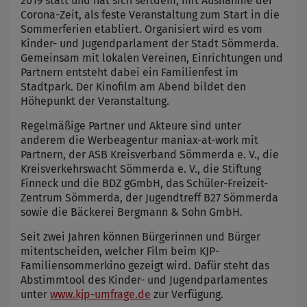
2019 statt und hat sich seitdem, mit Ausnahme der
Corona-Zeit, als feste Veranstaltung zum Start in die
Sommerferien etabliert. Organisiert wird es vom
Kinder- und Jugendparlament der Stadt Sömmerda.
Gemeinsam mit lokalen Vereinen, Einrichtungen und
Partnern entsteht dabei ein Familienfest im
Stadtpark. Der Kinofilm am Abend bildet den
Höhepunkt der Veranstaltung.
Regelmäßige Partner und Akteure sind unter
anderem die Werbeagentur maniax-at-work mit
Partnern, der ASB Kreisverband Sömmerda e. V., die
Kreisverkehrswacht Sömmerda e. V., die Stiftung
Finneck und die BDZ gGmbH, das Schüler-Freizeit-
Zentrum Sömmerda, der Jugendtreff B27 Sömmerda
sowie die Bäckerei Bergmann & Sohn GmbH.
Seit zwei Jahren können Bürgerinnen und Bürger
mitentscheiden, welcher Film beim KJP-
Familiensommerkino gezeigt wird. Dafür steht das
Abstimmtool des Kinder- und Jugendparlamentes
unter
www.kjp-umfrage.de
zur Verfügung.