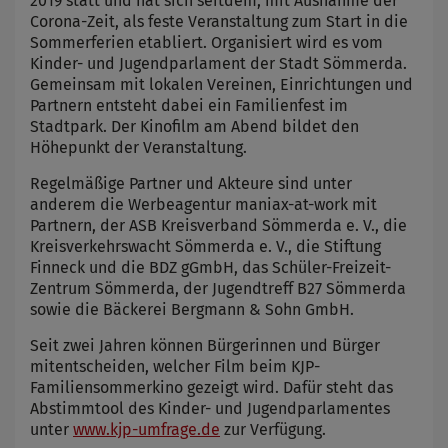
2019 statt und hat sich seitdem, mit Ausnahme der
Corona-Zeit, als feste Veranstaltung zum Start in die
Sommerferien etabliert. Organisiert wird es vom
Kinder- und Jugendparlament der Stadt Sömmerda.
Gemeinsam mit lokalen Vereinen, Einrichtungen und
Partnern entsteht dabei ein Familienfest im
Stadtpark. Der Kinofilm am Abend bildet den
Höhepunkt der Veranstaltung.
Regelmäßige Partner und Akteure sind unter
anderem die Werbeagentur maniax-at-work mit
Partnern, der ASB Kreisverband Sömmerda e. V., die
Kreisverkehrswacht Sömmerda e. V., die Stiftung
Finneck und die BDZ gGmbH, das Schüler-Freizeit-
Zentrum Sömmerda, der Jugendtreff B27 Sömmerda
sowie die Bäckerei Bergmann & Sohn GmbH.
Seit zwei Jahren können Bürgerinnen und Bürger
mitentscheiden, welcher Film beim KJP-
Familiensommerkino gezeigt wird. Dafür steht das
Abstimmtool des Kinder- und Jugendparlamentes
unter
www.kjp-umfrage.de
zur Verfügung.