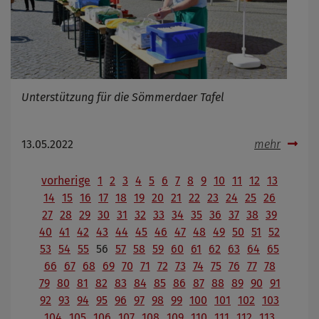
Unterstützung für die Sömmerdaer Tafel
13.05.2022
mehr
vorherige
1
2
3
4
5
6
7
8
9
10
11
12
13
14
15
16
17
18
19
20
21
22
23
24
25
26
27
28
29
30
31
32
33
34
35
36
37
38
39
40
41
42
43
44
45
46
47
48
49
50
51
52
53
54
55
56
57
58
59
60
61
62
63
64
65
66
67
68
69
70
71
72
73
74
75
76
77
78
79
80
81
82
83
84
85
86
87
88
89
90
91
92
93
94
95
96
97
98
99
100
101
102
103
104
105
106
107
108
109
110
111
112
113