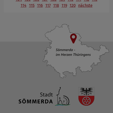
114
115
116
117
118
119
120
nächste