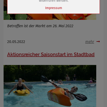
widerrufen werden.
Impressum
Name
Cookies die bei der Verwendung von
OpenStreetMaps gesetzt werden
Betroffen ist der Markt am 26. Mai 2022
Anbieter
Zweck
Marketing/Tracking
20.05.2022
mehr
Cookie Name
_osm_totp_token
Cookie Laufzeit
Aktionsreicher Saisonstart im Stadtbad
Name
Cookies die bei der Verwendung von
OpenWeatherAPI gesetzt werden
Anbieter
Zweck
Cookie Name
Cookie Laufzeit