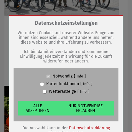
Zum Betrieb der Seite notwendige Cookies /
Datenschutzeinstellungen
Looooos geht's: Am 23.05. startete STADTRADELN 2022
Drittanbieter:
in Sömmerda und dem Landkreis
Wir nutzen Cookies auf unserer Website. Einige von
ihnen sind essenziell, während andere uns helfen,
diese Website und Ihre Erfahrung zu verbessern.
Name
PHP Session Cookie
23.05.2022
mehr
Anbieter
Eigentümer dieser Website (Wenko-
Ich bin damit einverstanden und kann meine
Wenselaar GmbH & Co. KG)
Einwilligung jederzeit mit Wirkung für die Zukunft
widerrufen oder ändern.
Zweck
Absicherung Kontaktformular / SPAM
Wegen Feiertag: Wochenmarkt wird
Schutz
verlegt
Cookie Name
PHPSESSID, fe_typo_user
Notwendig
Info
Cookie Laufzeit
undefined
Kartenfunktionen
Info
Wetteranzeige
Info
Name
Cookiespeicherung Entscheidungscookie
Anbieter
Eigentümer dieser Website (Wenko-
Wenselaar GmbH & Co. KG)
ALLE
NUR NOTWENDIGE
AKZEPTIEREN
ERLAUBEN
Zweck
Speichert die Einstellungen der Besucher
bezüglich der Speicherung von Cookies.
Cookie Name
dywc
Die Auswahl kann in der
Datenschutzerklärung
Cookie Laufzeit
1 Jahr