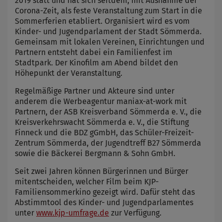
2019 statt und hat sich seitdem, mit Ausnahme der
Corona-Zeit, als feste Veranstaltung zum Start in die
Sommerferien etabliert. Organisiert wird es vom
Kinder- und Jugendparlament der Stadt Sömmerda.
Gemeinsam mit lokalen Vereinen, Einrichtungen und
Partnern entsteht dabei ein Familienfest im
Stadtpark. Der Kinofilm am Abend bildet den
Höhepunkt der Veranstaltung.
Regelmäßige Partner und Akteure sind unter
anderem die Werbeagentur maniax-at-work mit
Partnern, der ASB Kreisverband Sömmerda e. V., die
Kreisverkehrswacht Sömmerda e. V., die Stiftung
Finneck und die BDZ gGmbH, das Schüler-Freizeit-
Zentrum Sömmerda, der Jugendtreff B27 Sömmerda
sowie die Bäckerei Bergmann & Sohn GmbH.
Seit zwei Jahren können Bürgerinnen und Bürger
mitentscheiden, welcher Film beim KJP-
Familiensommerkino gezeigt wird. Dafür steht das
Abstimmtool des Kinder- und Jugendparlamentes
unter
www.kjp-umfrage.de
zur Verfügung.