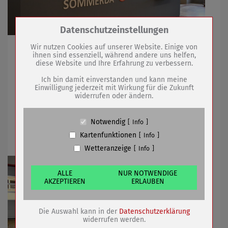
Zum Betrieb der Seite notwendige Cookies /
Datenschutzeinstellungen
Drittanbieter:
Wir nutzen Cookies auf unserer Website. Einige von
Tourist-Information wechselt ab November Rhytmus
ihnen sind essenziell, während andere uns helfen,
ihrer Öffnungszeit
diese Website und Ihre Erfahrung zu verbessern.
Name
PHP Session Cookie
Anbieter
Eigentümer dieser Website (Wenko-
Ich bin damit einverstanden und kann meine
Wenselaar GmbH & Co. KG)
Einwilligung jederzeit mit Wirkung für die Zukunft
22.10.2024
mehr
widerrufen oder ändern.
Zweck
Absicherung Kontaktformular / SPAM
Schutz
Cookie Name
PHPSESSID, fe_typo_user
Neues Einsatzfahrzeug für Leubinger
Notwendig
Info
Cookie Laufzeit
undefined
Feuerwehr
Kartenfunktionen
Info
Wetteranzeige
Info
Name
Cookiespeicherung Entscheidungscookie
Anbieter
Eigentümer dieser Website (Wenko-
Wenselaar GmbH & Co. KG)
ALLE
NUR NOTWENDIGE
AKZEPTIEREN
ERLAUBEN
Zweck
Speichert die Einstellungen der Besucher
bezüglich der Speicherung von Cookies.
Cookie Name
dywc
Die Auswahl kann in der
Datenschutzerklärung
Cookie Laufzeit
1 Jahr
widerrufen werden.