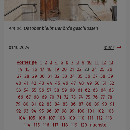
Am 04. Oktober bleibt Behörde geschlossen
01.10.2024
mehr
vorherige
1
2
3
4
5
6
7
8
9
10
11
12
13
14
15
16
17
18
19
20
21
22
23
24
25
26
27
28
29
30
31
32
33
34
35
36
37
38
39
40
41
42
43
44
45
46
47
48
49
50
51
52
53
54
55
56
57
58
59
60
61
62
63
64
65
66
67
68
69
70
71
72
73
74
75
76
77
78
79
80
81
82
83
84
85
86
87
88
89
90
91
92
93
94
95
96
97
98
99
100
101
102
103
104
105
106
107
108
109
110
111
112
113
114
115
116
117
118
119
120
nächste