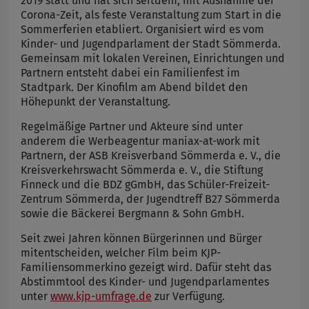
2019 statt und hat sich seitdem, mit Ausnahme der
Corona-Zeit, als feste Veranstaltung zum Start in die
Sommerferien etabliert. Organisiert wird es vom
Kinder- und Jugendparlament der Stadt Sömmerda.
Gemeinsam mit lokalen Vereinen, Einrichtungen und
Partnern entsteht dabei ein Familienfest im
Stadtpark. Der Kinofilm am Abend bildet den
Höhepunkt der Veranstaltung.
Regelmäßige Partner und Akteure sind unter
anderem die Werbeagentur maniax-at-work mit
Partnern, der ASB Kreisverband Sömmerda e. V., die
Kreisverkehrswacht Sömmerda e. V., die Stiftung
Finneck und die BDZ gGmbH, das Schüler-Freizeit-
Zentrum Sömmerda, der Jugendtreff B27 Sömmerda
sowie die Bäckerei Bergmann & Sohn GmbH.
Seit zwei Jahren können Bürgerinnen und Bürger
mitentscheiden, welcher Film beim KJP-
Familiensommerkino gezeigt wird. Dafür steht das
Abstimmtool des Kinder- und Jugendparlamentes
unter
www.kjp-umfrage.de
zur Verfügung.