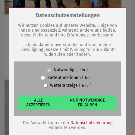
Zum Betrieb der Seite notwendige Cookies /
Datenschutzeinstellungen
Drittanbieter:
Heike Streckhardt ist neue Vorsitzende
Wir nutzen Cookies auf unserer Website. Einige von
ihnen sind essenziell, während andere uns helfen,
diese Website und Ihre Erfahrung zu verbessern.
Name
PHP Session Cookie
04.03.2025
mehr
Anbieter
Eigentümer dieser Website (Wenko-
Ich bin damit einverstanden und kann meine
Wenselaar GmbH & Co. KG)
Einwilligung jederzeit mit Wirkung für die Zukunft
widerrufen oder ändern.
Zweck
Absicherung Kontaktformular / SPAM
Geänderte Sprechzeiten im
Schutz
Einwohnermeldeamt
Cookie Name
PHPSESSID, fe_typo_user
Notwendig
Info
Cookie Laufzeit
undefined
Kartenfunktionen
Info
Wetteranzeige
Info
Name
Cookiespeicherung Entscheidungscookie
Anbieter
Eigentümer dieser Website (Wenko-
Wenselaar GmbH & Co. KG)
ALLE
NUR NOTWENDIGE
AKZEPTIEREN
ERLAUBEN
Zweck
Speichert die Einstellungen der Besucher
bezüglich der Speicherung von Cookies.
Cookie Name
dywc
Die Auswahl kann in der
Datenschutzerklärung
Cookie Laufzeit
1 Jahr
widerrufen werden.