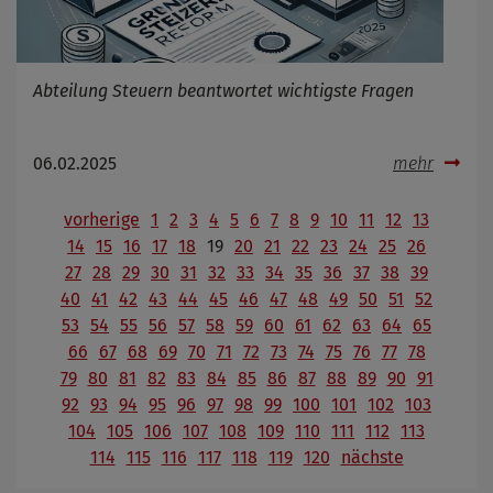
Abteilung Steuern beantwortet wichtigste Fragen
06.02.2025
mehr
vorherige
1
2
3
4
5
6
7
8
9
10
11
12
13
14
15
16
17
18
19
20
21
22
23
24
25
26
27
28
29
30
31
32
33
34
35
36
37
38
39
40
41
42
43
44
45
46
47
48
49
50
51
52
53
54
55
56
57
58
59
60
61
62
63
64
65
66
67
68
69
70
71
72
73
74
75
76
77
78
79
80
81
82
83
84
85
86
87
88
89
90
91
92
93
94
95
96
97
98
99
100
101
102
103
104
105
106
107
108
109
110
111
112
113
114
115
116
117
118
119
120
nächste