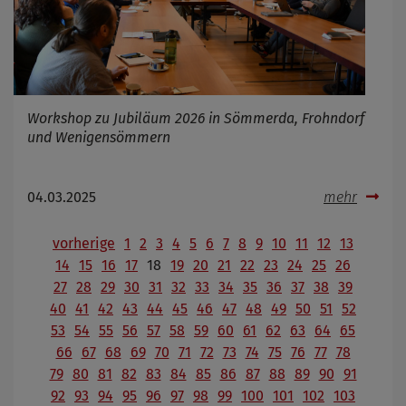
Workshop zu Jubiläum 2026 in Sömmerda, Frohndorf
und Wenigensömmern
04.03.2025
mehr
vorherige
1
2
3
4
5
6
7
8
9
10
11
12
13
14
15
16
17
18
19
20
21
22
23
24
25
26
27
28
29
30
31
32
33
34
35
36
37
38
39
40
41
42
43
44
45
46
47
48
49
50
51
52
53
54
55
56
57
58
59
60
61
62
63
64
65
66
67
68
69
70
71
72
73
74
75
76
77
78
79
80
81
82
83
84
85
86
87
88
89
90
91
92
93
94
95
96
97
98
99
100
101
102
103