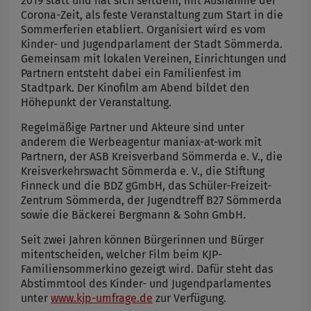
2019 statt und hat sich seitdem, mit Ausnahme der
Corona-Zeit, als feste Veranstaltung zum Start in die
Sommerferien etabliert. Organisiert wird es vom
Kinder- und Jugendparlament der Stadt Sömmerda.
Gemeinsam mit lokalen Vereinen, Einrichtungen und
Partnern entsteht dabei ein Familienfest im
Stadtpark. Der Kinofilm am Abend bildet den
Höhepunkt der Veranstaltung.
Regelmäßige Partner und Akteure sind unter
anderem die Werbeagentur maniax-at-work mit
Partnern, der ASB Kreisverband Sömmerda e. V., die
Kreisverkehrswacht Sömmerda e. V., die Stiftung
Finneck und die BDZ gGmbH, das Schüler-Freizeit-
Zentrum Sömmerda, der Jugendtreff B27 Sömmerda
sowie die Bäckerei Bergmann & Sohn GmbH.
Seit zwei Jahren können Bürgerinnen und Bürger
mitentscheiden, welcher Film beim KJP-
Familiensommerkino gezeigt wird. Dafür steht das
Abstimmtool des Kinder- und Jugendparlamentes
unter
www.kjp-umfrage.de
zur Verfügung.