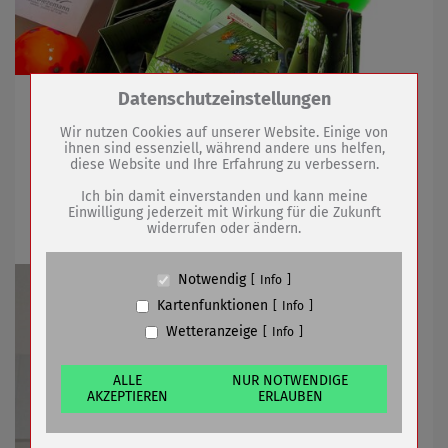
Zum Betrieb der Seite notwendige Cookies /
Datenschutzeinstellungen
Erfolgreiche Ostereiersuche in der Innenstadt beendet
Drittanbieter:
Wir nutzen Cookies auf unserer Website. Einige von
ihnen sind essenziell, während andere uns helfen,
diese Website und Ihre Erfahrung zu verbessern.
30.04.2025
mehr
Name
PHP Session Cookie
Anbieter
Eigentümer dieser Website (Wenko-
Ich bin damit einverstanden und kann meine
Wenselaar GmbH & Co. KG)
Einwilligung jederzeit mit Wirkung für die Zukunft
Information des Einwohnermeldeamtes
widerrufen oder ändern.
Zweck
Absicherung Kontaktformular / SPAM
Schutz
Cookie Name
PHPSESSID, fe_typo_user
Notwendig
Info
Cookie Laufzeit
undefined
Kartenfunktionen
Info
Wetteranzeige
Info
Name
Cookiespeicherung Entscheidungscookie
Anbieter
Eigentümer dieser Website (Wenko-
Wenselaar GmbH & Co. KG)
ALLE
NUR NOTWENDIGE
AKZEPTIEREN
ERLAUBEN
Zweck
Speichert die Einstellungen der Besucher
bezüglich der Speicherung von Cookies.
Cookie Name
dywc