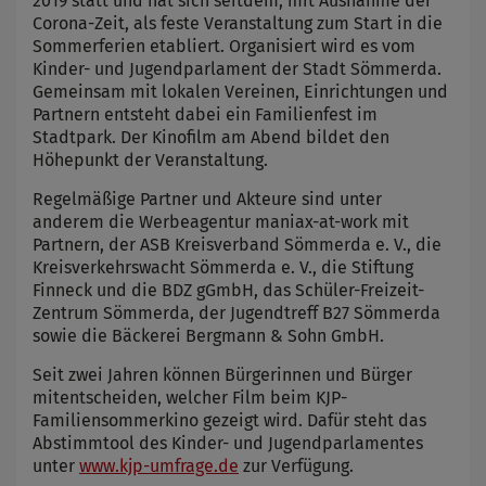
2019 statt und hat sich seitdem, mit Ausnahme der
Corona-Zeit, als feste Veranstaltung zum Start in die
Sommerferien etabliert. Organisiert wird es vom
Kinder- und Jugendparlament der Stadt Sömmerda.
Gemeinsam mit lokalen Vereinen, Einrichtungen und
Partnern entsteht dabei ein Familienfest im
Stadtpark. Der Kinofilm am Abend bildet den
Höhepunkt der Veranstaltung.
Regelmäßige Partner und Akteure sind unter
anderem die Werbeagentur maniax-at-work mit
Partnern, der ASB Kreisverband Sömmerda e. V., die
Kreisverkehrswacht Sömmerda e. V., die Stiftung
Finneck und die BDZ gGmbH, das Schüler-Freizeit-
Zentrum Sömmerda, der Jugendtreff B27 Sömmerda
sowie die Bäckerei Bergmann & Sohn GmbH.
Seit zwei Jahren können Bürgerinnen und Bürger
mitentscheiden, welcher Film beim KJP-
Familiensommerkino gezeigt wird. Dafür steht das
Abstimmtool des Kinder- und Jugendparlamentes
unter
www.kjp-umfrage.de
zur Verfügung.