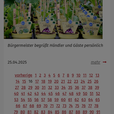
Bürgermeister begrüßt Händler und Gäste persönlich
25.04.2025
mehr
vorherige
1
2
3
4
5
6
7
8
9
10
11
12
13
14
15
16
17
18
19
20
21
22
23
24
25
26
27
28
29
30
31
32
33
34
35
36
37
38
39
40
41
42
43
44
45
46
47
48
49
50
51
52
53
54
55
56
57
58
59
60
61
62
63
64
65
66
67
68
69
70
71
72
73
74
75
76
77
78
79
80
81
82
83
84
85
86
87
88
89
90
91