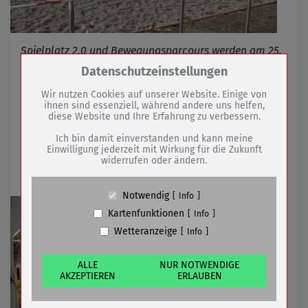
Spielplatz 2.0 und Bewegungsparcours werden am 25.
November übergeben
Zum Betrieb der Seite notwendige Cookies /
Datenschutzeinstellungen
Drittanbieter:
Wir nutzen Cookies auf unserer Website. Einige von
ihnen sind essenziell, während andere uns helfen,
05.11.2019
mehr
diese Website und Ihre Erfahrung zu verbessern.
Name
PHP Session Cookie
Anbieter
Eigentümer dieser Website (Wenko-
Ich bin damit einverstanden und kann meine
Endspurt für Sonderausstellung im
Wenselaar GmbH & Co. KG)
Einwilligung jederzeit mit Wirkung für die Zukunft
widerrufen oder ändern.
Zweck
Absicherung Kontaktformular / SPAM
Museum
Schutz
Cookie Name
PHPSESSID, fe_typo_user
Notwendig
Info
Cookie Laufzeit
undefined
Kartenfunktionen
Info
Wetteranzeige
Info
Name
Cookiespeicherung Entscheidungscookie
Anbieter
Eigentümer dieser Website (Wenko-
Wenselaar GmbH & Co. KG)
ALLE
NUR NOTWENDIGE
AKZEPTIEREN
ERLAUBEN
Zweck
Speichert die Einstellungen der Besucher
bezüglich der Speicherung von Cookies.
Cookie Name
dywc