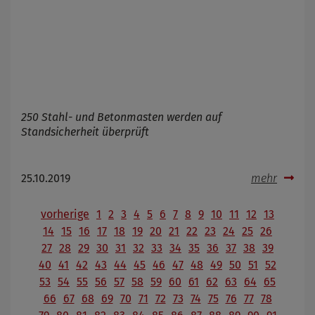
250 Stahl- und Betonmasten werden auf
Standsicherheit überprüft
25.10.2019
mehr
vorherige
1
2
3
4
5
6
7
8
9
10
11
12
13
14
15
16
17
18
19
20
21
22
23
24
25
26
27
28
29
30
31
32
33
34
35
36
37
38
39
40
41
42
43
44
45
46
47
48
49
50
51
52
53
54
55
56
57
58
59
60
61
62
63
64
65
66
67
68
69
70
71
72
73
74
75
76
77
78