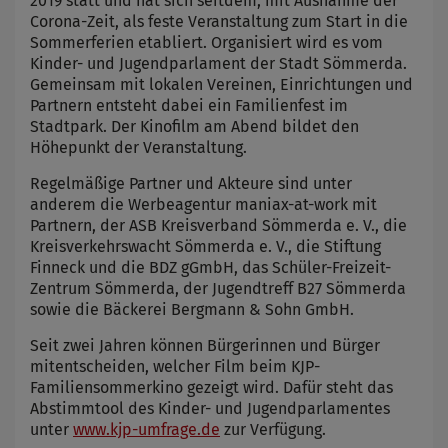
2019 statt und hat sich seitdem, mit Ausnahme der
Corona-Zeit, als feste Veranstaltung zum Start in die
Sommerferien etabliert. Organisiert wird es vom
Kinder- und Jugendparlament der Stadt Sömmerda.
Gemeinsam mit lokalen Vereinen, Einrichtungen und
Partnern entsteht dabei ein Familienfest im
Stadtpark. Der Kinofilm am Abend bildet den
Höhepunkt der Veranstaltung.
Regelmäßige Partner und Akteure sind unter
anderem die Werbeagentur maniax-at-work mit
Partnern, der ASB Kreisverband Sömmerda e. V., die
Kreisverkehrswacht Sömmerda e. V., die Stiftung
Finneck und die BDZ gGmbH, das Schüler-Freizeit-
Zentrum Sömmerda, der Jugendtreff B27 Sömmerda
sowie die Bäckerei Bergmann & Sohn GmbH.
Seit zwei Jahren können Bürgerinnen und Bürger
mitentscheiden, welcher Film beim KJP-
Familiensommerkino gezeigt wird. Dafür steht das
Abstimmtool des Kinder- und Jugendparlamentes
unter
www.kjp-umfrage.de
zur Verfügung.